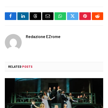
Facebook
LinkedIn
Threads
Email
WhatsApp
Twitter
Pinterest
Reddi
Redazione EZrome
RELATED
POSTS