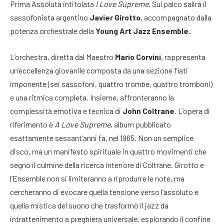
Prima Assoluta intitolata
I Love Supreme
. Sul palco salirà il
sassofonista argentino
Javier Girotto
, accompagnato dalla
potenza orchestrale della
Young Art Jazz Ensemble
.
L’orchestra, diretta dal Maestro
Mario Corvini
, rappresenta
un’eccellenza giovanile composta da una sezione fiati
imponente (sei sassofoni, quattro trombe, quattro tromboni)
e una ritmica completa. Insieme, affronteranno la
complessità emotiva e tecnica di
John Coltrane
. L’opera di
riferimento è
A Love Supreme
, album pubblicato
esattamente sessant’anni fa, nel 1965. Non un semplice
disco, ma un manifesto spirituale in quattro movimenti che
segnò il culmine della ricerca interiore di Coltrane. Girotto e
l’Ensemble non si limiteranno a riprodurre le note, ma
cercheranno di evocare quella tensione verso l’assoluto e
quella mistica del suono che trasformò il jazz da
intrattenimento a preghiera universale, esplorando il confine