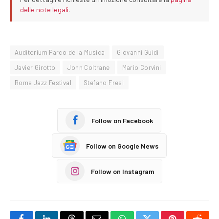
delle note legali
.
Auditorium Parco della Musica
Giovanni Guidi
Javier Girotto
John Coltrane
Mario Corvini
Roma Jazz Festival
Stefano Fresi
Follow on Facebook
Follow on Google News
Follow on Instagram