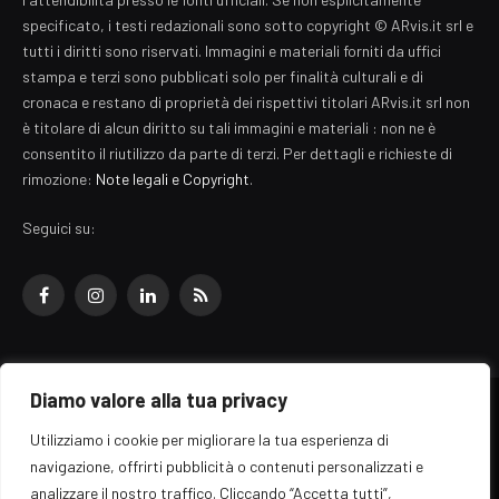
specificato, i testi redazionali sono sotto copyright © ARvis.it srl e
tutti i diritti sono riservati. Immagini e materiali forniti da uffici
stampa e terzi sono pubblicati solo per finalità culturali e di
cronaca e restano di proprietà dei rispettivi titolari ARvis.it srl non
è titolare di alcun diritto su tali immagini e materiali : non ne è
consentito il riutilizzo da parte di terzi. Per dettagli e richieste di
rimozione:
Note legali e Copyright
.
Seguici su:
Facebook
Instagram
LinkedIn
RSS
Diamo valore alla tua privacy
© 2026 EZ Rome Designed by
ARvis.it
.
Utilizziamo i cookie per migliorare la tua esperienza di
Il portale EZ Rome e' una testata giornalistica di carattere generalista
navigazione, offrirti pubblicità o contenuti personalizzati e
registrata al tribunale di Roma - Numero 389/2008
analizzare il nostro traffico. Cliccando “Accetta tutti”,
Direttore responsabile: Raffaella Roani - ISSN: 2036-783X