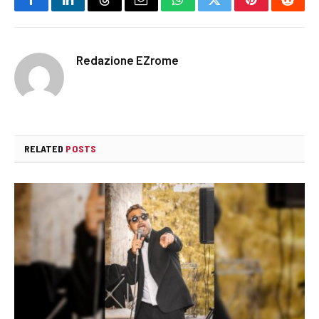
Facebook
LinkedIn
Threads
Email
WhatsApp
Twitter
Pinterest
Reddi
Redazione EZrome
RELATED
POSTS