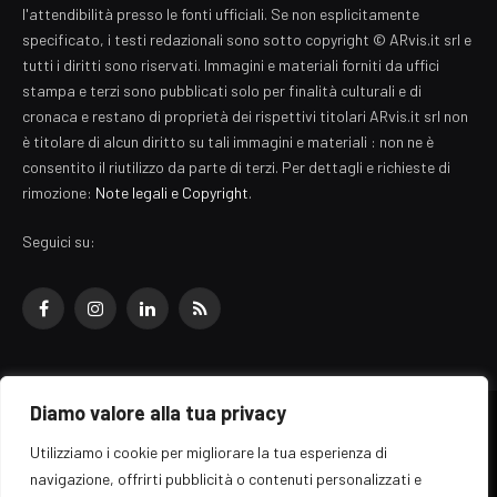
l'attendibilità presso le fonti ufficiali. Se non esplicitamente
specificato, i testi redazionali sono sotto copyright © ARvis.it srl e
tutti i diritti sono riservati. Immagini e materiali forniti da uffici
stampa e terzi sono pubblicati solo per finalità culturali e di
cronaca e restano di proprietà dei rispettivi titolari ARvis.it srl non
è titolare di alcun diritto su tali immagini e materiali : non ne è
consentito il riutilizzo da parte di terzi. Per dettagli e richieste di
rimozione:
Note legali e Copyright
.
Seguici su:
Facebook
Instagram
LinkedIn
RSS
Diamo valore alla tua privacy
© 2026 EZ Rome Designed by
ARvis.it
.
Utilizziamo i cookie per migliorare la tua esperienza di
Il portale EZ Rome e' una testata giornalistica di carattere generalista
navigazione, offrirti pubblicità o contenuti personalizzati e
registrata al tribunale di Roma - Numero 389/2008