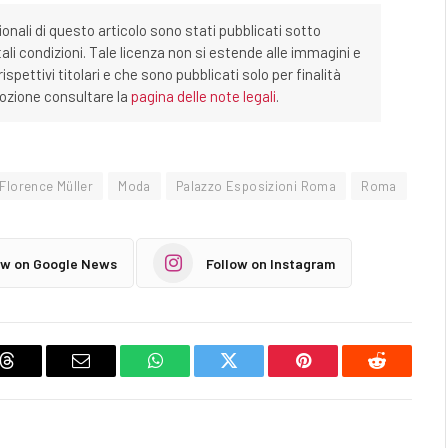
ionali di questo articolo sono stati pubblicati sotto
tali condizioni. Tale licenza non si estende alle immagini e
ispettivi titolari e che sono pubblicati solo per finalità
imozione consultare la
pagina delle note legali
.
Florence Müller
Moda
Palazzo Esposizioni Roma
Roma
ow on Google News
Follow on Instagram
Threads
Email
WhatsApp
Twitter
Pinterest
Reddit