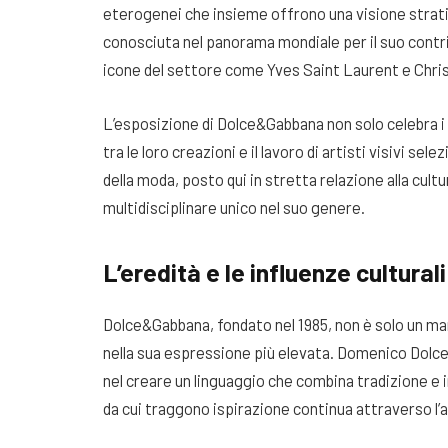
eterogenei che insieme offrono una visione strati
conosciuta nel panorama mondiale per il suo contri
icone del settore come Yves Saint Laurent e Chris
L’esposizione di Dolce&Gabbana non solo celebra i c
tra le loro creazioni e il lavoro di artisti visivi sel
della moda, posto qui in stretta relazione alla cu
multidisciplinare unico nel suo genere.
L’eredità e le influenze cultur
Dolce&Gabbana, fondato nel 1985, non è solo un marc
nella sua espressione più elevata. Domenico Dolce 
nel creare un linguaggio che combina tradizione e 
da cui traggono ispirazione continua attraverso l’arte