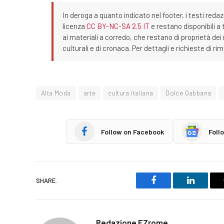
In deroga a quanto indicato nel footer, i testi redaz
licenza
CC BY-NC-SA 2.5 IT
e restano disponibili a 
ai materiali a corredo, che restano di proprietà dei r
culturali e di cronaca. Per dettagli e richieste di r
Alta Moda
arte
cultura italiana
Dolce Gabbana
Follow on Facebook
Foll
SHARE.
Facebook
LinkedIn
Redazione EZrome