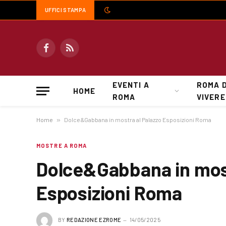
UFFICI STAMPA
Facebook
RSS
EVENTI A
ROMA 
HOME
ROMA
VIVERE
Home
»
Dolce&Gabbana in mostra al Palazzo Esposizioni Roma
MOSTRE A ROMA
Dolce&Gabbana in most
Esposizioni Roma
BY
REDAZIONE EZROME
14/05/2025