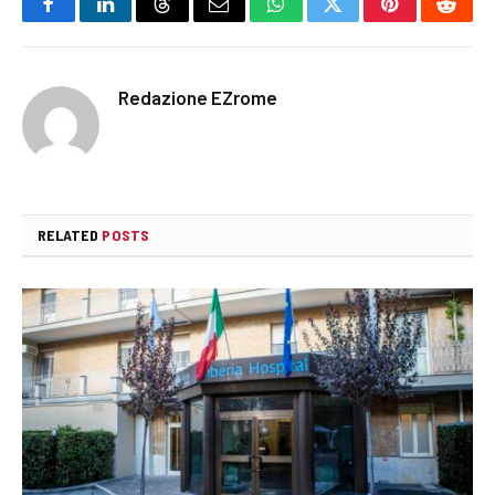
Facebook
LinkedIn
Threads
Email
WhatsApp
Twitter
Pinterest
Reddi
Redazione EZrome
RELATED
POSTS