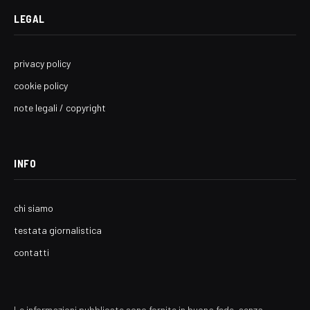
LEGAL
privacy policy
cookie policy
note legali / copyright
INFO
chi siamo
testata giornalistica
contatti
Le informazioni pubblicate sono fornite in buona fede, senza