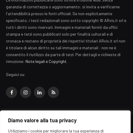
garanzia di correttezza o aggiornamento: si invita a verificarne
l'attendibilità presso le fonti ufficiali. Se non esplicitamente
specificato, i testi redazionali sono sotto copyright © ARvis.it srl e
tutti i diritti sono riservati. Immagini e materiali forniti da uffici
stampa e terzi sono pubblicati solo per finalità culturali e di
cronaca e restano di proprietà dei rispettivi titolari ARvis.it srl non
è titolare di alcun diritto su tali immagini e materiali : non ne è
consentito il riutilizzo da parte di terzi. Per dettagli e richieste di
rimozione:
Note legali e Copyright
.
Seguici su:
Facebook
Instagram
LinkedIn
RSS
Diamo valore alla tua privacy
© 2026 EZ Rome Designed by
ARvis.it
.
Utilizziamo i cookie per migliorare la tua esperienza di