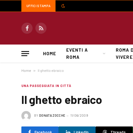
UFFICI STAMPA
Facebook
RSS
EVENTI A
ROMA 
HOME
ROMA
VIVERE
Home
»
Il ghetto ebraico
UNA PASSEGGIATA IN CITTÀ
Il ghetto ebraico
BY
DONATA ZOCCHE
11/06/2009
Facebook
LinkedIn
Threads