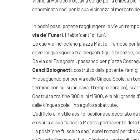
Vicino al Portico d’Ottavia sorge poi la chiesa più
denominata così per la sua vicinanza al mercato de
In pochi passi potete raggiungere le vie un tempo
via de’ Funari
, i fabbricanti di funi.
Le due vie incrociano piazza Mattei, famosa per l
dove l’acqua sgorga tra eleganti figure bronzee, con
Da via dei Falegnami, passando per piazza Costagut
Cenci Bolognetti
, costruito dalla potente famigli
Proseguendo poi per via delle Cinque Scole, un tempo
termine con cui si indicava il tempio ebraico), si a
Costruita tra fine ‘800 e inizi ‘900, è la più gran
dalle ‘cinque scole’, in seguito abbattute.
L’edificio è in stile assiro-babilonese,decorato da s
e ospita al suo fianco la Mostra permanente della
La posizione fu scelta dagli ebrei romani perché 
a Vittorio Emanuele II, e il Gianicolo, teatro di tan