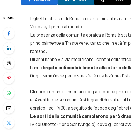
Il ghetto ebraico di Roma è uno dei più antichi, fu is
SHARE
Venezia, il primo al mondo.
La presenza della comunità ebraica a Roma è stata 
principalmente a Trastevere, tanto che in età imper
romano’.
Gli anni hanno via via modificato i confini dell’anti
hanno
legato indissolubilmente alla storia dell
Oggi, camminare per le sue vie, è una lezione di sto
Gli ebrei romani si insediarono già in epoca pre-cr
e l’Aventino, e la comunità si ingrandì durante tutto
ebraico), ed il ‘400, a seguito dell’esodo degli ebrei
Le sorti della comunità cambiarono però dra
IV del Ghetto (rione Sant’Angelo), dove gli ebrei ave