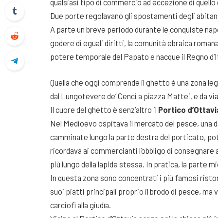
qualsiasi tipo di commercio ad eccezione di quello 
Due porte regolavano gli spostamenti degli abitant
A parte un breve periodo durante le conquiste napo
godere di eguali diritti, la comunità ebraica romana 
potere temporale del Papato e nacque il Regno d’It
Quella che oggi comprende il ghetto è una zona leg
dal Lungotevere de’ Cenci a piazza Mattei, e da via 
Il cuore del ghetto è senz’altro il
Portico d’Ottavi
Nel Medioevo ospitava il mercato del pesce, una de
camminate lungo la parte destra del porticato, pote
ricordava ai commercianti l’obbligo di consegnare ai
più lungo della lapide stessa. In pratica, la parte m
In questa zona sono concentrati i più famosi ristor
suoi piatti principali proprio il brodo di pesce, ma v
carciofi alla giudìa.