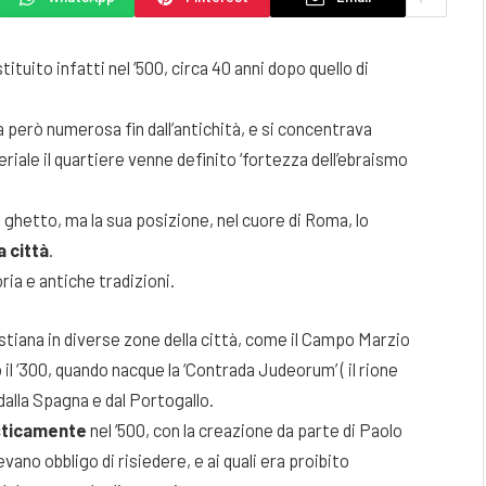
tituito infatti nel ‘500, circa 40 anni dopo quello di
però numerosa fin dall’antichità, e si concentrava
iale il quartiere venne definito ‘fortezza dell’ebraismo
co ghetto, ma la sua posizione, nel cuore di Roma, lo
a città
.
ria e antiche tradizioni.
istiana in diverse zone della città, come il Campo Marzio
 il ‘300, quando nacque la ‘Contrada Judeorum’ ( il rione
 dalla Spagna e dal Portogallo.
sticamente
nel ‘500, con la creazione da parte di Paolo
vano obbligo di risiedere, e ai quali era proibito