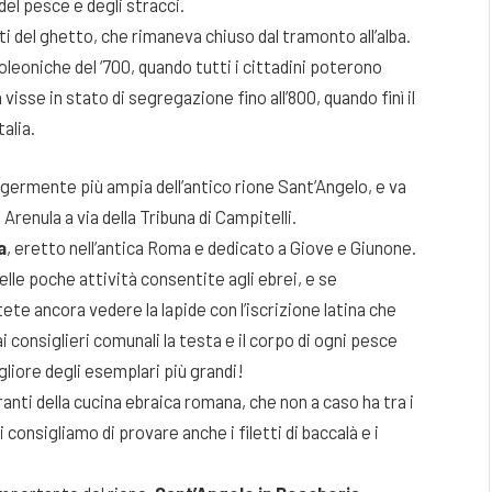
del pesce e degli stracci.
i del ghetto, che rimaneva chiuso dal tramonto all’alba.
leoniche del ‘700, quando tutti i cittadini poterono
visse in stato di segregazione fino all’800, quando finì il
alia.
germente più ampia dell’antico rione Sant’Angelo, e va
Arenula a via della Tribuna di Campitelli.
a
, eretto nell’antica Roma e dedicato a Giove e Giunone.
lle poche attività consentite agli ebrei, e se
te ancora vedere la lapide con l’iscrizione latina che
 consiglieri comunali la testa e il corpo di ogni pesce
igliore degli esemplari più grandi!
anti della cucina ebraica romana, che non a caso ha tra i
i consigliamo di provare anche i filetti di baccalà e i