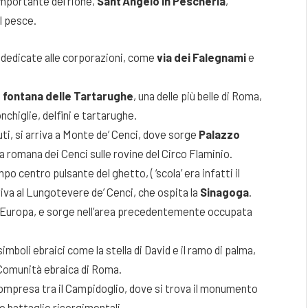
 importante del rione,
Sant’Angelo in Pescheria
,
l pesce.
 dedicate alle corporazioni, come
via dei
Falegnami
e
a
fontana delle Tartarughe
, una delle più belle di Roma,
chiglie, delfini e tartarughe.
i, si arriva a Monte de’ Cenci, dove sorge
Palazzo
a romana dei Cenci sulle rovine del Circo Flaminio.
 centro pulsante del ghetto, ( ‘scola’ era infatti il
rriva al Lungotevere de’ Cenci, che ospita la
Sinagoga
.
de d’Europa, e sorge nell’area precedentemente occupata
imboli ebraici come la stella di David e il ramo di palma,
 Comunità ebraica di Roma.
compresa tra il Campidoglio, dove si trova il monumento
te battaglie risorgimentali.