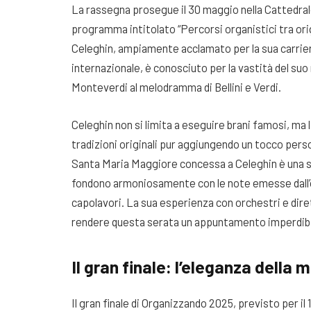
La rassegna prosegue il 30 maggio nella Cattedral
programma intitolato “Percorsi organistici tra orig
Celeghin, ampiamente acclamato per la sua carrier
internazionale, è conosciuto per la vastità del suo
Monteverdi al melodramma di Bellini e Verdi.
Celeghin non si limita a eseguire brani famosi, ma l
tradizioni originali pur aggiungendo un tocco pers
Santa Maria Maggiore concessa a Celeghin è una sce
fondono armoniosamente con le note emesse dall’or
capolavori. La sua esperienza con orchestri e dire
rendere questa serata un appuntamento imperdibi
Il gran finale: l’eleganza della
Il gran finale di Organizzando 2025, previsto per il