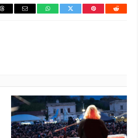
Threads
Email
WhatsApp
Twitter
Pinterest
Reddit