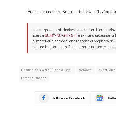
(Fonte e immagine: Segreteria IUC, Istituzione Un
In deroga a quanto indicato nel footer, i testi redaz
licenza
CC BY-NC-SA 2.5 IT
e restano disponibili a 
ai materiali a corredo, che restano di proprietà dei r
culturali e di cronaca. Per dettagli e richieste di r
Basilica del Sacro Cuore di Gesù
concerti
eventi cult
Stefano Mhanna
Follow on Facebook
Foll