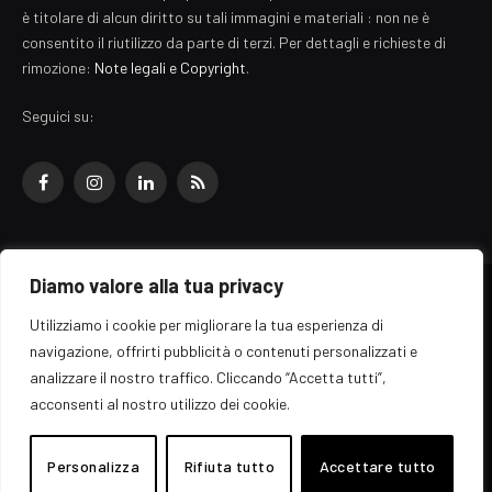
è titolare di alcun diritto su tali immagini e materiali : non ne è
consentito il riutilizzo da parte di terzi. Per dettagli e richieste di
rimozione:
Note legali e Copyright
.
Seguici su:
Facebook
Instagram
LinkedIn
RSS
Diamo valore alla tua privacy
© 2026 EZ Rome Designed by
ARvis.it
.
Utilizziamo i cookie per migliorare la tua esperienza di
Il portale EZ Rome e' una testata giornalistica di carattere generalista
navigazione, offrirti pubblicità o contenuti personalizzati e
registrata al tribunale di Roma - Numero 389/2008
analizzare il nostro traffico. Cliccando “Accetta tutti”,
Direttore responsabile: Raffaella Roani - ISSN: 2036-783X
Edito da ARvis.it srl - via Alessandria 88 - 00198 Roma CF/PI/R.I.
acconsenti al nostro utilizzo dei cookie.
09041871006
Personalizza
Rifiuta tutto
Accettare tutto
Home
Informazioni