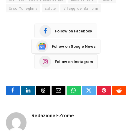
Orso Muneghina
salute
Villaggi dei Bambini
Follow on Facebook
Follow on Google News
Follow on Instagram
Facebook
LinkedIn
Threads
Email
WhatsApp
Twitter
Pinterest
Reddi
Redazione EZrome