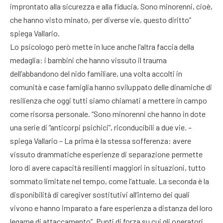
improntato alla sicurezza e alla fiducia. Sono minorenni, cioè,
che hanno visto minato, per diverse vie, questo diritto”
spiega Vallario.
Lo psicologo però mette in luce anche l’altra faccia della
medaglia: i bambini che hanno vissuto il trauma
dell’abbandono del nido familiare, una volta accolti in
comunità e case famiglia hanno sviluppato delle dinamiche di
resilienza che oggi tutti siamo chiamati a mettere in campo
come risorsa personale. “Sono minorenni che hanno in dote
una serie di “anticorpi psichici”, riconducibili a due vie. –
spiega Vallario – La prima è la stessa sofferenza: avere
vissuto drammatiche esperienze di separazione permette
loro di avere capacità resilienti maggiori in situazioni, tutto
sommato limitate nel tempo, come l’attuale. La seconda è la
disponibilità di caregiver sostitutivi all’interno dei quali
vivono e hanno imparato a fare esperienza a distanza del loro
legame di attaccamento”. Punti di forza su cui gli operatori