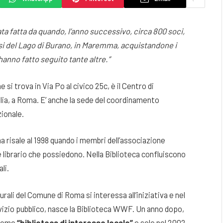
tata fatta da quando, l’anno successivo, circa 800 soci,
Oasi del Lago di Burano, in Maremma, acquistandone i
hanno fatto seguito tante altre.”
he si trova in Via Po al civico 25c, è il Centro di
ia, a Roma. E’ anche la sede del coordinamento
zionale.
 risale al 1998 quando i membri dell’associazione
e librario che possiedono. Nella Biblioteca confluiscono
li.
urali del Comune di Roma si interessa all’iniziativa e nel
vizio pubblico, nasce la Biblioteca WWF. Un anno dopo,
 come
“biblioteca di interesse locale”
e solo nel 2002