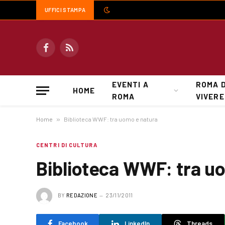
UFFICI STAMPA
Facebook
RSS
EVENTI A
ROMA 
HOME
ROMA
VIVERE
Home
»
Biblioteca WWF: tra uomo e natura
CENTRI DI CULTURA
Biblioteca WWF: tra u
BY
REDAZIONE
23/11/2011
Facebook
LinkedIn
Threads