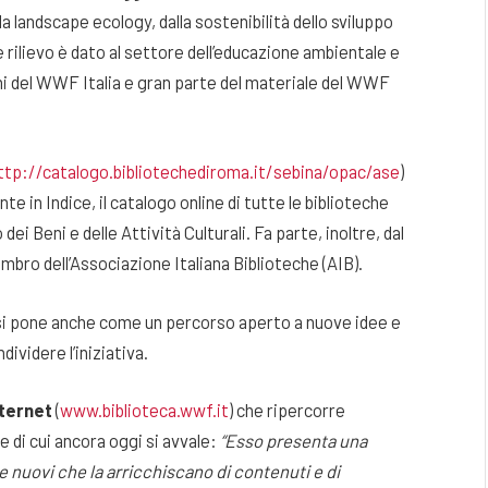
la landscape ecology, dalla sostenibilità dello sviluppo
e rilievo è dato al settore dell’educazione ambientale e
oni del WWF Italia e gran parte del materiale del WWF
ttp://catalogo.bibliotechediroma.it/sebina/opac/ase
)
 in Indice, il catalogo online di tutte le biblioteche
dei Beni e delle Attività Culturali. Fa parte, inoltre, dal
bro dell’Associazione Italiana Biblioteche (AIB).
, si pone anche come un percorso aperto a nuove idee e
dividere l’iniziativa.
nternet
(
www.biblioteca.wwf.it
) che ripercorre
 e di cui ancora oggi si avvale:
“Esso presenta una
nuovi che la arricchiscano di contenuti e di