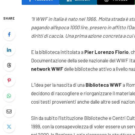
“Il WWF in Italia è nato nel 1966. Molta strada è s
SHARE
pagando all’epoca 1000 lire, presero in affitto l’
diritti di caccia. Una prima azione concreta a cui 
E la biblioteca intitolata a
Pier Lorenzo Florio
, c
Documentazione della sede nazionale del WWF Ital
network WWF
delle biblioteche attivo a livello na
L’idea per la nascita di una
Biblioteca WWF
a Roma
decidono di raccogliere e riorganizzare il material
così testi provenienti anche dalle altre sedi naziona
Sin da subito l’Istituzione Biblioteche e Centri Cult
1999, con la consapevolezza di voler essere un ser
nel 2000, la Regione Lazio riconosce la struttura