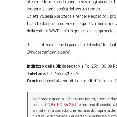
alle varie forme che la conoscenza oggi assume. L
leggere la complessità del nostro tempo.
Obiettivo della biblioteca è rendere esplicito il pro
tramite dei propri servizi ed esperti, al fine di ind
della cultura WWF e più in generale un approccio s
“La biblioteca ritiene la pace uno dei valori fondanti
Bibliotecari per la pace
”.
Indirizzo della Biblioteca:
Via Po, 25c – 00198 
Telefono:
06 84497320-324
Orari:
dal lunedì al venerdì dalle ore 10:00 alle ore 
In deroga a quanto indicato nel footer, i testi redaz
licenza
CC BY-NC-SA 2.5 IT
e restano disponibili a 
ai materiali a corredo, che restano di proprietà dei r
culturali e di cronaca. Per dettagli e richieste di r