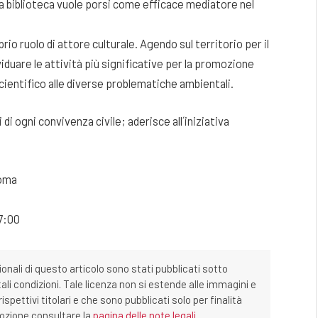
a biblioteca vuole porsi come efficace mediatore nel
prio ruolo di attore culturale. Agendo sul territorio per il
ividuare le attività più significative per la promozione
cientifico alle diverse problematiche ambientali.
 di ogni convivenza civile; aderisce all´iniziativa
Roma
17:00
ionali di questo articolo sono stati pubblicati sotto
tali condizioni. Tale licenza non si estende alle immagini e
ispettivi titolari e che sono pubblicati solo per finalità
imozione consultare la
pagina delle note legali
.