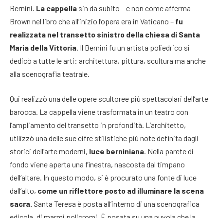
Bernini.
La cappella
sin da subito – e non come afferma
Brown nel libro che all’inizio l’opera era in Vaticano –
fu
realizzata nel transetto sinistro della chiesa di Santa
Maria della Vittoria
. Il Bernini fu un artista poliedrico si
dedicò a tutte le arti: architettura, pittura, scultura ma anche
alla scenografia teatrale.
Qui realizzò una delle opere scultoree più spettacolari dell’arte
barocca. La cappella viene trasformata in un teatro con
l’ampliamento del transetto in profondità. L’architetto,
utilizzò una delle sue cifre stilistiche più note definita dagli
storici dell’arte moderni,
luce berniniana
. Nella parete di
fondo viene aperta una finestra, nascosta dal timpano
dell’altare. In questo modo, si è procurato una fonte di luce
dall’alto,
come un riflettore posto ad illuminare la scena
sacra.
Santa Teresa è posta all’interno di una scenografica
edicola, di marmi policromi. È posata su una nuvola che la