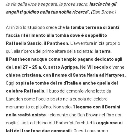
la via della luce è segnata, la prova sacra,
lascia che gli
angeli ti guidino nella tua nobile ricerca
“.
(Dan Brown)
All’inizio lo studioso crede che
la tomba terrena di Santi
faccia riferimento alla tomba dove è seppellito
Raffaello Sanzio, il Pantheon.
L’avventura inizia proprio
qui, alla ricerca del primo altare della scienza
: la terra.
II Pantheon nacque come tempio pagano dedicato agli
dei, nel 27 – 25 a. C. sotto Agrippa
. Nel
VII secolo
divenne
chiesa cristiana, con il nome di Santa Maria ad Mar
tyres.
Oggi
ospita le tombe dei re d’Italia e anche quella del
celebre Raffaello
. Il buco del demonio viene letto da
Langdon come l’ oculo posto nella cupola del celebre
monumento capitolino. Non solo, il
legame con il Bernini
nella realtà esiste
– elemento che Dan Brown nel libro non
coglie – sotto Urbano VIII Barberini, l’architetto
aggiunse ai
lati del frontone due campanili.
Questi causarono