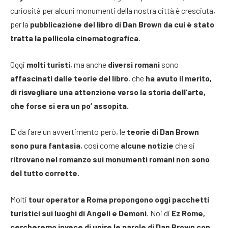
curiosità per alcuni monumenti della nostra città è cresciuta,
per la
pubblicazione del libro di Dan Brown da cui è stato
tratta la pellicola cinematografica.
Oggi
molti turisti
, ma anche
diversi romani
sono
affascinati dalle teorie del libro
, che
ha avuto il merito,
di risvegliare una attenzione verso la storia dell’arte,
che forse si era un po’ assopita.
E’ da fare un avvertimento però, le
teorie di Dan Brown
sono pura fantasia
, così come
alcune notizie
che si
ritrovano nel romanzo sui monumenti romani non sono
del tutto corrette.
Molti
tour operator a Roma propongono oggi pacchetti
turistici sui luoghi di Angeli e Demoni
. Noi di
Ez Rome,
cercheremo invece di unire le parole di Dan Brown con