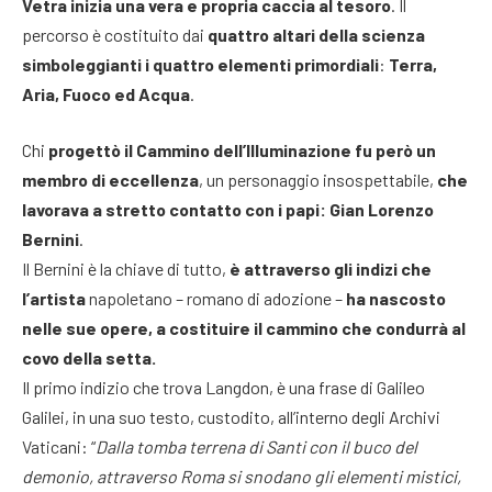
Vetra inizia una vera e propria caccia al tesoro
. Il
percorso è costituito dai
quattro altari della scienza
simboleggianti i quattro elementi primordiali
:
Terra,
Aria, Fuoco ed Acqua
.
Chi
progettò il Cammino dell’Illuminazione fu però un
membro di eccellenza
, un personaggio insospettabile,
che
lavorava a stretto contatto con i papi: Gian Lorenzo
Bernini
.
Il Bernini è la chiave di tutto,
è attraverso gli indizi che
l’artista
napoletano – romano di adozione –
ha nascosto
nelle sue opere, a costituire il cammino che condurrà al
covo della setta.
Il primo indizio che trova Langdon, è una frase di Galileo
Galilei, in una suo testo, custodito, all’interno degli Archivi
Vaticani: “
Dalla tomba terrena di Santi con il buco del
demonio, attraverso Roma si snodano gli elementi mistici,