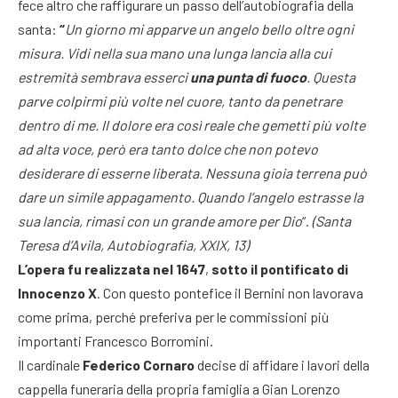
fece altro che raffigurare un passo dell’autobiografia della
santa:
“
Un giorno mi apparve un angelo bello oltre ogni
misura. Vidi nella sua mano una lunga lancia alla cui
estremità sembrava esserci
una punta di fuoco
. Questa
parve colpirmi più volte nel cuore, tanto da penetrare
dentro di me. II dolore era così reale che gemetti più volte
ad alta voce, però era tanto dolce che non potevo
desiderare di esserne liberata. Nessuna gioia terrena può
dare un simile appagamento. Quando l’angelo estrasse la
sua lancia, rimasi con un grande amore per Dio
“.
(Santa
Teresa d’Avila, Autobiografia, XXIX, 13)
L’opera fu realizzata nel 1647
,
sotto il pontificato di
Innocenzo X
. Con questo pontefice il Bernini non lavorava
come prima, perché preferiva per le commissioni più
importanti Francesco Borromini.
Il cardinale
Federico Cornaro
decise di affidare i lavori della
cappella funeraria della propria famiglia a Gian Lorenzo