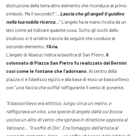
distruzione della terra altro elemento che riconduce al primo
simbolo. Ma il secondo? “…
Lascia che gli angeli ti guidino
nella tua nobile ricerca
…
” L’angelo ha la mano rivolta da un
lato come ad indicare qualche cosa. Sotto gli occhi dello
studioso vi è un’altra traccia da seguire che conduce al
secondo elemento:
l’Aria.
L’angelo di Abacuc indica la basilica di San Pietro
. Il
colonnato di Piazza San Pietro fu realizzato dal Bernini
così come le fontane che l’adornano.
Al centro della
piazza vi è l’obelisco egizio e alla base di esso un bassorilievo
con “
una faccia che soffia
” raffigurante il vento di ponente.
“Il bassorilievo era ellittico, lungo circa un metro, e
raffigurava un viso, una specie di angelo dalla cui bocca
usciva un alito di vento che spirava in direzione opposta al
Vaticano… “il soffio di Dio”. Era l’omaggio dell’artista al
secondo elemento: l’aria… un soffio che esce dalle labbra di