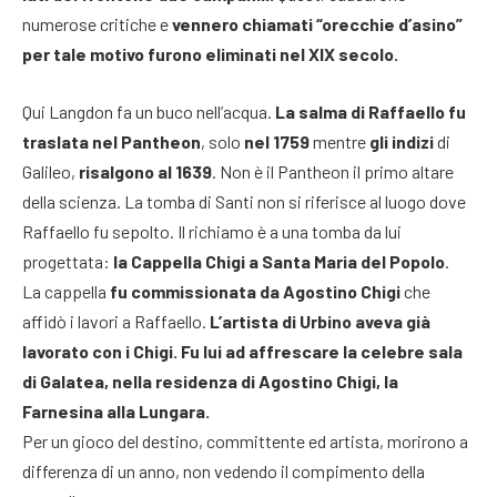
numerose critiche e
vennero chiamati “orecchie d’asino”
per tale motivo furono eliminati nel XIX secolo.
Qui Langdon fa un buco nell’acqua.
La salma di Raffaello fu
traslata nel Pantheon
, solo
nel 1759
mentre
gli indizi
di
Galileo,
risalgono al 1639
. Non è il Pantheon il primo altare
della scienza. La tomba di Santi non si riferisce al luogo dove
Raffaello fu sepolto. Il richiamo è a una tomba da lui
progettata:
la Cappella Chigi
a Santa Maria del Popolo
.
La cappella
fu commissionata da Agostino Chigi
che
affidò i lavori a Raffaello.
L’artista di Urbino aveva già
lavorato con i Chigi. Fu lui ad affrescare la celebre sala
di Galatea, nella residenza di Agostino Chigi, la
Farnesina alla Lungara.
Per un gioco del destino, committente ed artista, morirono a
differenza di un anno, non vedendo il compimento della