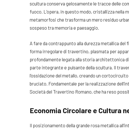
scultura conserva gelosamente le tracce delle comb
fuoco
. L’opera, in questo modo, cristallizza nella m
metamorfosi che trasforma un mero residuo urbano 
sospeso tra memoria e paesaggio
.
A fare da contrappunto alla durezza metallica del 
forma irregolare di travertino, plasmata per appar
profondamente legata alla storia architettonica 
parte integrante e pulsante della scultura
. Il trav
l’ossidazione del metallo, creando un cortocircuito vi
bruciato
. Fondamentale per la realizzazione dell’i
Società del Travertino Romano, che ha reso possib
Economia Circolare e Cultura n
Il posizionamento della grande rosa metallica all