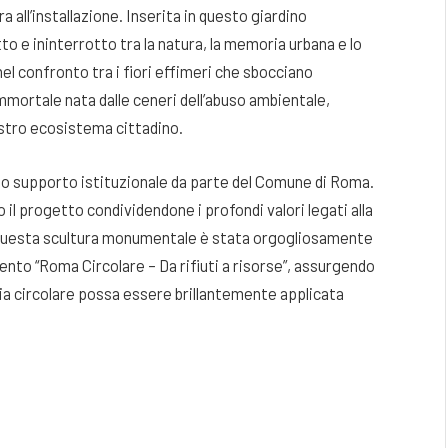
a all’installazione
. Inserita in questo giardino
tto e ininterrotto tra la natura, la memoria urbana e lo
 nel confronto tra i fiori effimeri che sbocciano
immortale nata dalle ceneri dell’abuso ambientale,
nostro ecosistema cittadino.
into supporto istituzionale da parte del Comune di Roma
.
 il progetto condividendone i profondi valori legati alla
Questa scultura monumentale è stata orgogliosamente
ento “Roma Circolare – Da rifiuti a risorse”, assurgendo
a circolare possa essere brillantemente applicata