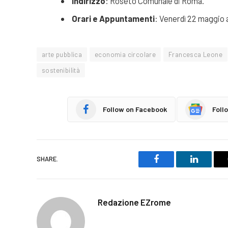
Indirizzo
: Roseto Comunale di Roma.
Orari e Appuntamenti
: Venerdì 22 maggio a
arte pubblica
economia circolare
Francesca Leone
sostenibilità
Follow on Facebook
Foll
SHARE.
Facebook
LinkedIn
Redazione EZrome