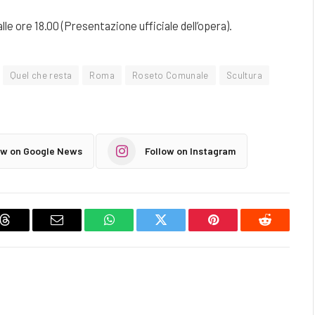
lle ore 18.00 (Presentazione ufficiale dell’opera).
Quel che resta
Roma
Roseto Comunale
Scultura
ow on Google News
Follow on Instagram
Threads
Email
WhatsApp
Twitter
Pinterest
Reddit