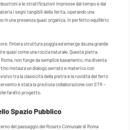
ustioni e le stratificazioni impresse dal tempo e dal
ateria i segni tangibili della ferita, operando una
in una presenza quasi organica, in perfetto equilibrio
fiore, l’intera struttura poggia ed emerge da una grande
ire quasi come una roccia naturale
. Questa pietra,
di Roma, non funge da semplice basamento, ma diventa
ertino instaura un dialogo serrato e materico con
sivo tra la classicità della pietra e la ruvidità del ferro
ntervento è stata la preziosa collaborazione con STR –
ile l’ardito progetto
.
ello Spazio Pubblico
’interno del paesaggio del Roseto Comunale di Roma