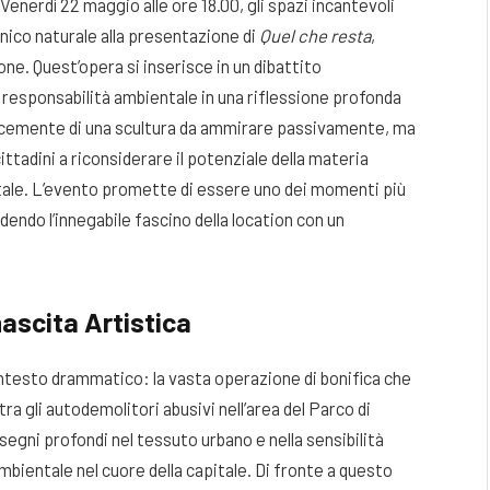
 Venerdì 22 maggio alle ore 18.00, gli spazi incantevoli
ico naturale alla presentazione di
Quel che resta
,
eone
. Quest’opera si inserisce in un dibattito
responsabilità ambientale in una riflessione profonda
licemente di una scultura da ammirare passivamente, ma
cittadini a riconsiderare il potenziale della materia
tale
. L’evento promette di essere uno dei momenti più
ndendo l’innegabile fascino della location con un
nascita Artistica
ontesto drammatico: la vasta operazione di bonifica che
tra gli autodemolitori abusivi nell’area del Parco di
segni profondi nel tessuto urbano e nella sensibilità
mbientale nel cuore della capitale
. Di fronte a questo