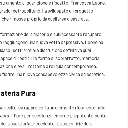
 strumento di guarigione e riscatto
. Francesca Leone,
degrado metropolitano, ha sviluppato un progetto
iche rimosse proprio da quell’area disastrata
.
rasformazione della materia e sull’incessante recupero
oro raggiungono una nuova vetta espressiva
. Leone ha
dace: sottrarre alla distruzione definitiva quei
 capace di restituire forma e, soprattutto, memoria
azione eleva il rottame a reliquia contemporanea,
 fiorire una nuova consapevolezza civica ed estetica.
Materia Pura
osa scultorea rappresenta un elemento ricorrente nella
resta
, il fiore per eccellenza emerge prepotentemente
i della sua storia precedente
. La superficie della