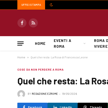
UFFICI STAMPA
Facebook
RSS
EVENTI A
ROMA 
HOME
ROMA
VIVERE
Home
»
Quel che resta: La Rosa di Francesca Leone
COSE DA NON PERDERE A ROMA
Quel che resta: La Ro
BY
REDAZIONE EZROME
19/05/2026
Facebook
LinkedIn
Threads