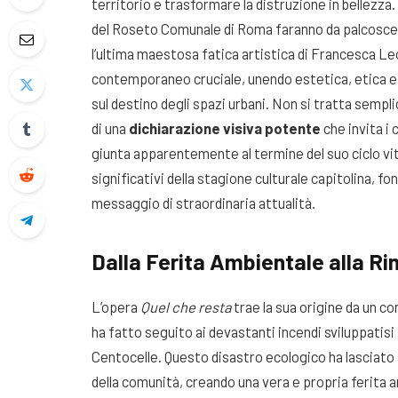
territorio e trasformare la distruzione in bellezza
.
del Roseto Comunale di Roma faranno da palcoscen
l’ultima maestosa fatica artistica di Francesca L
contemporaneo cruciale, unendo estetica, etica e 
sul destino degli spazi urbani
. Non si tratta semp
di una
dichiarazione visiva potente
che invita i 
giunta apparentemente al termine del suo ciclo vi
significativi della stagione culturale capitolina, fo
messaggio di straordinaria attualità.
Dalla Ferita Ambientale alla Ri
L’opera
Quel che resta
trae la sua origine da un c
ha fatto seguito ai devastanti incendi sviluppatisi 
Centocelle
. Questo disastro ecologico ha lasciato 
della comunità, creando una vera e propria ferita a