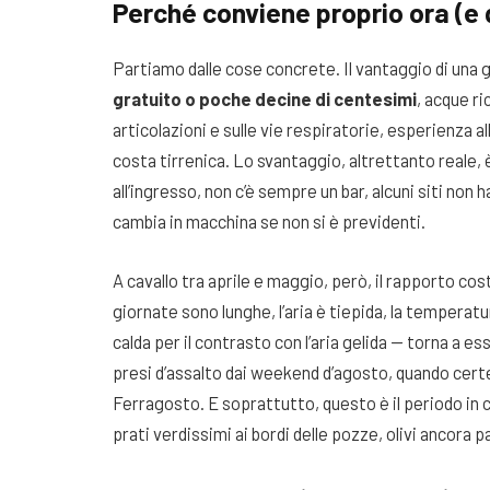
Perché conviene proprio ora (e 
Partiamo dalle cose concrete. Il vantaggio di una 
gratuito o poche decine di centesimi
, acque ri
articolazioni e sulle vie respiratorie, esperienza a
costa tirrenica. Lo svantaggio, altrettanto reale,
all’ingresso, non c’è sempre un bar, alcuni siti non
cambia in macchina se non si è previdenti.
A cavallo tra aprile e maggio, però, il rapporto co
giornate sono lunghe, l’aria è tiepida, la temperat
calda per il contrasto con l’aria gelida — torna a e
presi d’assalto dai weekend d’agosto, quando cert
Ferragosto. E soprattutto, questo è il periodo in 
prati verdissimi ai bordi delle pozze, olivi ancora p