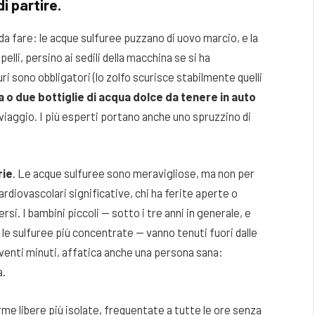
i partire.
 da fare: le acque sulfuree puzzano di uovo marcio, e la
elli, persino ai sedili della macchina se si ha
uri sono obbligatori (lo zolfo scurisce stabilmente quelli
a o due bottiglie di acqua dolce da tenere in auto
l viaggio. I più esperti portano anche uno spruzzino di
rie
. Le acque sulfuree sono meravigliose, ma non per
rdiovascolari significative, chi ha ferite aperte o
si. I bambini piccoli — sotto i tre anni in generale, e
 le sulfuree più concentrate — vanno tenuti fuori dalle
 venti minuti, affatica anche una persona sana:
a.
rme libere più isolate, frequentate a tutte le ore senza