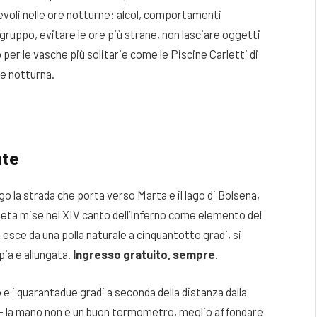
evoli nelle ore notturne: alcol, comportamenti
 gruppo, evitare le ore più strane, non lasciare oggetti
per le vasche più solitarie come le Piscine Carletti di
ne notturna.
nte
go la strada che porta verso Marta e il lago di Bolsena,
oeta mise nel XIV canto dell’Inferno come elemento del
 esce da una polla naturale a cinquantotto gradi, si
pia e allungata.
Ingresso gratuito, sempre
.
 e i quarantadue gradi a seconda della distanza dalla
a — la mano non è un buon termometro, meglio affondare