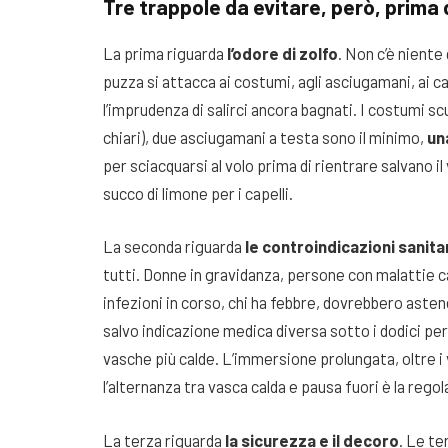
Tre trappole da evitare, però, prima d
La prima riguarda
l’odore di zolfo
. Non c’è niente
puzza si attacca ai costumi, agli asciugamani, ai cap
l’imprudenza di salirci ancora bagnati. I costumi sc
chiari), due asciugamani a testa sono il minimo,
un
per sciacquarsi al volo prima di rientrare salvano i
succo di limone per i capelli.
La seconda riguarda
le controindicazioni sanita
tutti. Donne in gravidanza, persone con malattie ca
infezioni in corso, chi ha febbre, dovrebbero astener
salvo indicazione medica diversa sotto i dodici per
vasche più calde. L’immersione prolungata, oltre i
l’alternanza tra vasca calda e pausa fuori è la regol
La terza riguarda
la sicurezza e il decoro
. Le te