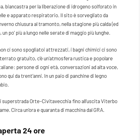
a, biancastra per la liberazione di idrogeno solforato in
e e apparato respiratorio. Il sito è sorvegliato da
inverno chiusura al tramonto, nella stagione più calda (ed
a
, un po’ più a lungo nelle serate di maggio più lunghe.
on ci sono spogliatoi attrezzati, i bagni chimici ci sono
terrato gratuito, c’è un’atmosfera rustica e popolare
italiane: persone di ogni età, conversazioni ad alta voce,
o qui da trent’anni. In un paio di panchine di legno
mbio.
oi superstrada Orte-Civitavecchia fino all’uscita Viterbo
came. Circa un’ora e quaranta di macchina dal GRA.
 aperta 24 ore