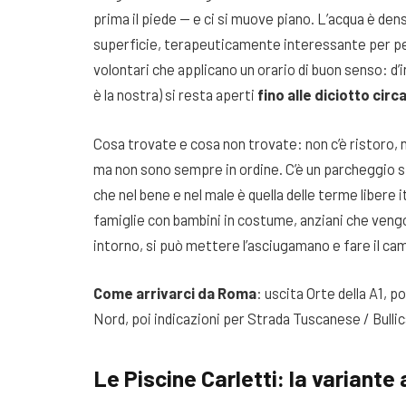
prima il piede — e ci si muove piano. L’acqua è dens
superficie, terapeuticamente interessante per pell
volontari che applicano un orario di buon senso: d’
è la nostra) si resta aperti
fino alle diciotto circ
Cosa trovate e cosa non trovate: non c’è ristoro, n
ma non sono sempre in ordine. C’è un parcheggio s
che nel bene e nel male è quella delle terme libere 
famiglie con bambini in costume, anziani che vengon
intorno, si può mettere l’asciugamano e fare il ca
Come arrivarci da Roma
: uscita Orte della A1, p
Nord, poi indicazioni per Strada Tuscanese / Bulli
Le Piscine Carletti: la variante