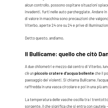
alcun controllo, possono ospitare situazioni spiac
invadenti, furti nelle auto parcheggiate. Andare in
di valore in macchina sono precauzioni che valgono 
Viterbo, aperte 24 ore su 24 e prive di illuminazio
Detto questo, andiamo.
Il Bullicame: quello che citò Da
A due chilometri e mezzo dal centro di Viterbo, lun
c’è un
piccolo cratere d’acqua bollente
che il p
paesaggio dei violenti. Si chiama Bullicame, l’acqua
raffredda in una vasca circolare e poi in una più am
La temperatura delle vasche oscilla tra i trentotto
sorgente, il che significa che si entra con cautel