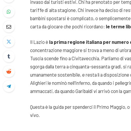
invaso dai turisti estivi. Chi ha prenotato per temp
tariffe di alta stagione. Chi invece ha deciso di re
bambini spostarsi è complicato, o semplicemente per
carta da giocare che pochi ricordano:
le terme li
Il Lazio è
la prima regione italiana per numero 
concentrazione maggiore si trova a meno di un’ora
Tuscia scende fino a Civitavecchia. Parliamo di va
sgorga dalla terra a cinquanta-sessanta gradi, si 
umanamente sostenibile, e resta lì a disposizione 
Alighieri le nominò nell’Inferno, da quando i pellegr
ammaccati, da quando Garibaldi vi arrivò con la g
Questa è la guida per spenderci il Primo Maggio, o
vivo.