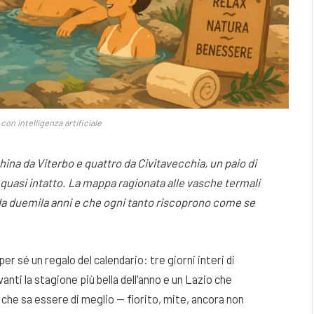
on intelligenza artificiale
hina da Viterbo e quattro da Civitavecchia, un paio di
 quasi intatto. La mappa ragionata alle vasche termali
da duemila anni e che ogni tanto riscoprono come se
per sé un regalo del calendario: tre giorni interi di
ti la stagione più bella dell’anno e un Lazio che
o che sa essere di meglio — fiorito, mite, ancora non