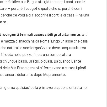
o le Maldive o la Puglia sta già facendo i conti con le
stare — perché il budget è quello che è, perché con i
ché c’è voglia di riscoprire il cortile di casa — ha una
bere
.
di sorgenti termali accessibili gratuitamente
, e la
 e mezza di macchina da Roma, lungo un asse che dalla
sche naturali o semiorganizzate dove l’acqua sulfurea
raffredda nelle pozze fino a una temperatura
di chiunque passi. Gratis, o quasi. Da quando Dante
ini della Via Francigena vi si fermavano a curare i piedi
amba ancora dolorante dopo l’Aspromonte.
 un giorno qualsiasi della primavera appena entrata nel