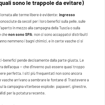
quali sono le trappole da evitare)
giornata alle terme libere è evidente:
ingresso
conosciute da secoli per i loro benefici sulla pelle, sulle
ll’aperto in mezzo alla campagna della Tuscia o sulla
 è che
non sono SPA
: non ci sono accappatoi distribuiti
 hanno nemmeno i bagni chimici, e in certe vasche ci si
sti-benefici pende decisamente dalla parte giusta. Le
ura dell’acqua — che d’inverno può essere quasi troppo
ssere perfetta. I siti più frequentati non sono ancora
e vasche arrivano a sembrare le fontane di Trastevere a
cui la campagna viterbese esplode: papaveri, ginestre,
allidi per la potatura recente.