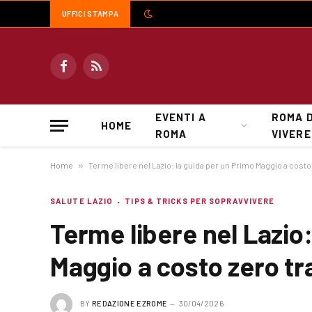
UFFICI STAMPA
Facebook
RSS
EVENTI A
ROMA 
HOME
ROMA
VIVERE
Home
»
Terme libere nel Lazio: la guida per un Primo Maggio a costo 
SALUTE LAZIO
TIPS & TRICKS PER SOPRAVVIVERE
Terme libere nel Lazio:
Maggio a costo zero tr
BY
REDAZIONE EZROME
30/04/2026