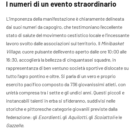
I numeri di un evento straordinario
L’imponenza della manifestazione è chiaramente delineata
dai suoi numeri da capogiro, che testimoniano l’eccellente
stato di salute del movimento cestistico locale e l’incessante
lavoro svolto dalle associazioni sul territorio. Il
Minibasket
Village
, cuore pulsante dell’evento aperto dalle ore 10:00 alle
16:30, accoglierà la bellezza di cinquantasei squadre, in
rappresentanza di ben ventuno società sportive dislocate su
tutto l’agro pontino e oltre. Si parla di un vero e proprio
esercito pacifico composto da 736 giovanissimi atleti, con
un’età compresa tra i sette e gli undici anni. Questi piccoli e
instancabili talenti in erba si sfideranno, suddivisi nelle
storiche e pittoresche categorie giovanili previste dalla
federazione: gli
Esordienti
, gli
Aquilotti
, gli
Scoiattoli
e le
Gazzelle
.