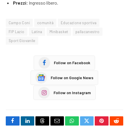
Prezzi:
Ingresso libero.
Campo Coni
comunità
Educazione sportiva
FIP Lazio
Latina
Minibasket
pallacanestro
Sport Giovanile
Follow on Facebook
Follow on Google News
Follow on Instagram
Facebook
LinkedIn
Threads
Email
WhatsApp
Twitter
Pinterest
Reddi