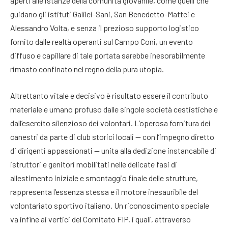
aperti alle istanze della comunità giovanile, come quelli che
guidano gli istituti Galilei-Sani, San Benedetto-Mattei e
Alessandro Volta, e senza il prezioso supporto logistico
fornito dalle realtà operanti sul Campo Coni, un evento
diffuso e capillare di tale portata sarebbe inesorabilmente
rimasto confinato nel regno della pura utopia.
Altrettanto vitale e decisivo è risultato essere il contributo
materiale e umano profuso dalle singole società cestistiche e
dall’esercito silenzioso dei volontari. L’operosa fornitura dei
canestri da parte di club storici locali — con l’impegno diretto
di dirigenti appassionati — unita alla dedizione instancabile di
istruttori e genitori mobilitati nelle delicate fasi di
allestimento iniziale e smontaggio finale delle strutture,
rappresenta l’essenza stessa e il motore inesauribile del
volontariato sportivo italiano. Un riconoscimento speciale
va infine ai vertici del Comitato FIP, i quali, attraverso