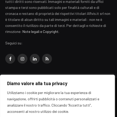
tutti i diritti sono riservati. Immagini e materiali forniti da uffici
stampa e terzi sono pubblicati solo per finalità culturali e di
cronaca e restano di proprietà dei rispettivi titolari ARvis.it srl non
è titolare di alcun diritto su tali immagini e materiali : non ne è
consentito il riutilizzo da parte di terzi. Per dettagli e richieste di
rimozione:
Note legali e Copyright
.
Seguici su:
Facebook
Instagram
LinkedIn
RSS
Diamo valore alla tua privacy
© 2026 EZ Rome Designed by
ARvis.it
.
Utilizziamo i cookie per migliorare la tua esperienza di
Il portale EZ Rome e' una testata giornalistica di carattere generalista
navigazione, offrirti pubblicità o contenuti personalizzati e
registrata al tribunale di Roma - Numero 389/2008
analizzare il nostro traffico. Cliccando “Accetta tutti”,
Direttore responsabile: Raffaella Roani - ISSN: 2036-783X
Edito da ARvis.it srl - via Alessandria 88 - 00198 Roma CF/PI/R.I.
acconsenti al nostro utilizzo dei cookie.
09041871006