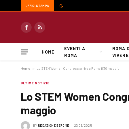
UFFICI STAMPA
Facebook
RSS
EVENTI A
ROMA 
HOME
ROMA
VIVERE
Home
»
Lo STEM Women Congress arriva a Roma il 30 maggio
ULTIME NOTIZIE
Lo STEM Women Congre
maggio
BY
REDAZIONE EZROME
27/05/2025