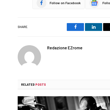
Follow on Facebook
Foll
SHARE.
Facebook
LinkedIn
Redazione EZrome
RELATED
POSTS