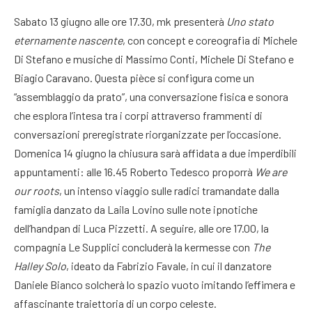
Sabato 13 giugno alle ore 17.30, mk presenterà
Uno stato
eternamente nascente
, con concept e coreografia di Michele
Di Stefano e musiche di Massimo Conti, Michele Di Stefano e
Biagio Caravano
. Questa pièce si configura come un
“assemblaggio da prato”, una conversazione fisica e sonora
che esplora l’intesa tra i corpi attraverso frammenti di
conversazioni preregistrate riorganizzate per l’occasione
.
Domenica 14 giugno la chiusura sarà affidata a due imperdibili
appuntamenti: alle 16.45 Roberto Tedesco proporrà
We are
our roots
, un intenso viaggio sulle radici tramandate dalla
famiglia danzato da Laila Lovino sulle note ipnotiche
dell’handpan di Luca Pizzetti
. A seguire, alle ore 17.00, la
compagnia Le Supplici concluderà la kermesse con
The
Halley Solo
, ideato da Fabrizio Favale, in cui il danzatore
Daniele Bianco solcherà lo spazio vuoto imitando l’effimera e
affascinante traiettoria di un corpo celeste
.