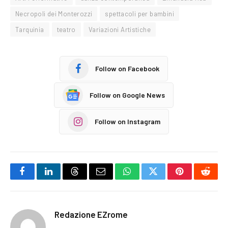
Necropoli dei Monterozzi
spettacoli per bambini
Tarquinia
teatro
Variazioni Artistiche
Follow on Facebook
Follow on Google News
Follow on Instagram
Facebook
LinkedIn
Threads
Email
WhatsApp
Twitter
Pinterest
Reddi
Redazione EZrome