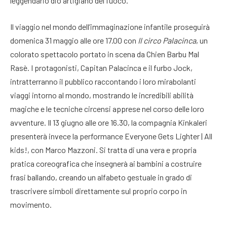
leggendario dio artigiano del fuoco
.
Il viaggio nel mondo dell’immaginazione infantile proseguirà
domenica 31 maggio alle ore 17.00 con
Il circo Palacinca
, un
colorato spettacolo portato in scena da Chien Barbu Mal
Rasè
. I protagonisti, Capitan Palacinca e il furbo Jock,
intratterranno il pubblico raccontando i loro mirabolanti
viaggi intorno al mondo, mostrando le incredibili abilità
magiche e le tecniche circensi apprese nel corso delle loro
avventure
. Il 13 giugno alle ore 16.30, la compagnia Kinkaleri
presenterà invece la performance Everyone Gets Lighter | All
kids!, con Marco Mazzoni
. Si tratta di una vera e propria
pratica coreografica che insegnerà ai bambini a costruire
frasi ballando, creando un alfabeto gestuale in grado di
trascrivere simboli direttamente sul proprio corpo in
movimento
.