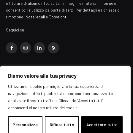
è titolare di alcun diritto su tali immagini e materiali : non ne è
consentito il riutilizzo da parte di terzi. Per dettagli e richieste di
rimozione:
Note legali e Copyright
.
Seguici su:
Facebook
Instagram
LinkedIn
RSS
Diamo valore alla tua privacy
© 2026 EZ Rome Designed by
ARvis.it
.
Utilizziamo i cookie per migliorare la tua esperienza di
Il portale EZ Rome e' una testata giornalistica di carattere generalista
navigazione, offrirti pubblicità o contenuti personalizzati e
registrata al tribunale di Roma - Numero 389/2008
analizzare il nostro traffico. Cliccando “Accetta tutti”,
Direttore responsabile: Raffaella Roani - ISSN: 2036-783X
Edito da ARvis.it srl - via Alessandria 88 - 00198 Roma CF/PI/R.I.
acconsenti al nostro utilizzo dei cookie.
09041871006
Personalizza
Rifiuta tutto
Accettare tutto
Home
Informazioni