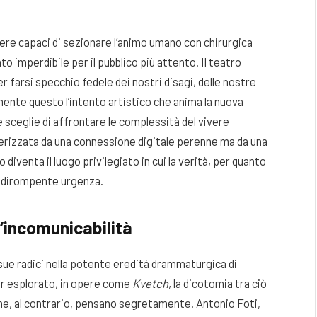
ere capaci di sezionare l’animo umano con chirurgica
mperdibile per il pubblico più attento. Il teatro
 farsi specchio fedele dei nostri disagi, delle nostre
mente questo l’intento artistico che anima la nuova
 sceglie di affrontare le complessità del vivere
terizzata da una connessione digitale perenne ma da una
iventa il luogo privilegiato in cui la verità, per quanto
a dirompente urgenza.
l’incomunicabilità
sue radici nella potente eredità drammaturgica di
er esplorato, in opere come
Kvetch
, la dicotomia tra ciò
 che, al contrario, pensano segretamente. Antonio Foti,