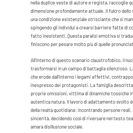
nella duplice veste di autore e regista, raccoglie 
dimensione profondamente attuale. Il fulcro dello
una condizione esistenziale strisciante che si mani
spingendo gli individui a crearsi barriere fatte di c
fatto inesistenti. Questa paralisi emotiva si traduc
finiscono per pesare molto più di quelle pronuncia
All’interno di questo scenario claustrofobico, il nu
trasformarsi in un campo di battaglia silenzioso. 
che erode dall’interno i legami affettivi, contra
inespresso dei protagonisti. La famiglia descritta
proprie omissioni, vittima di dinamiche tossiche in 
autentica natura. Il lavoro di adattamento svolto d
della realtà quotidiana: incontrando persone reali, 
sincerità, decidendo così di riversare nel testo te
amara disillusione sociale.