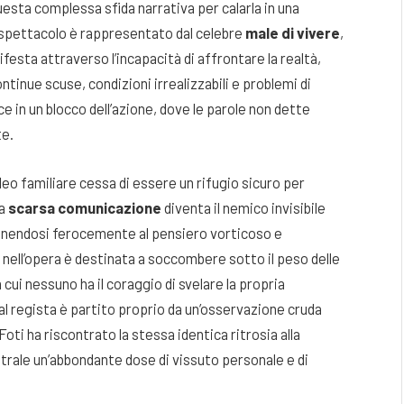
questa complessa sfida narrativa per calarla in una
 spettacolo è rappresentato dal celebre
male di vivere
,
festa attraverso l’incapacità di affrontare la realtà,
ontinue scuse, condizioni irrealizzabili e problemi di
e in un blocco dell’azione, dove le parole non dette
te.
cleo familiare cessa di essere un rifugio sicuro per
La
scarsa comunicazione
diventa il nemico invisibile
pponendosi ferocemente al pensiero vorticoso e
 nell’opera è destinata a soccombere sotto il peso delle
cui nessuno ha il coraggio di svelare la propria
al regista è partito proprio da un’osservazione cruda
Foti ha riscontrato la stessa identica ritrosia alla
atrale un’abbondante dose di vissuto personale e di