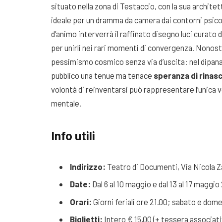
situato nella zona di Testaccio, con la sua archite
ideale per un dramma da camera dai contorni psicolog
d’animo interverrà il raffinato disegno luci curato 
per unirli nei rari momenti di convergenza. Nonost
pessimismo cosmico senza via d’uscita: nel dipanars
pubblico una tenue ma tenace
speranza di rinasc
volontà di reinventarsi può rappresentare l’unica v
mentale.
Info utili
Indirizzo:
Teatro di Documenti, Via Nicola Z
Date:
Dal 6 al 10 maggio e dal 13 al 17 maggio
Orari:
Giorni feriali ore 21.00; sabato e dome
Biglietti:
Intero € 15,00 (+ tessera associati