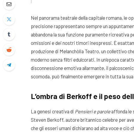
Nel panorama teatrale della capitale romana, le op
precisione rappresentano sempre un appuntamento i
abbandona la sua funzione puramente ricreativa per
omissioni e dei nostri timori inespressi. È esatta
produzione di Melanchòlia Teatro, un collettivo che
moderno senza filtri edulcorati. In un’epoca carat
disconnessione emotiva allarmante, il palcoscenico d
scomoda, può finalmente emergere in tutta la su
L’ombra di Berkoff e il peso del
La genesi creativa di
Pensieri e parole
affonda le 
Steven Berkoff, autore britannico celebre per av
che gli esseri umani dichiarano ad alta voce e ciò