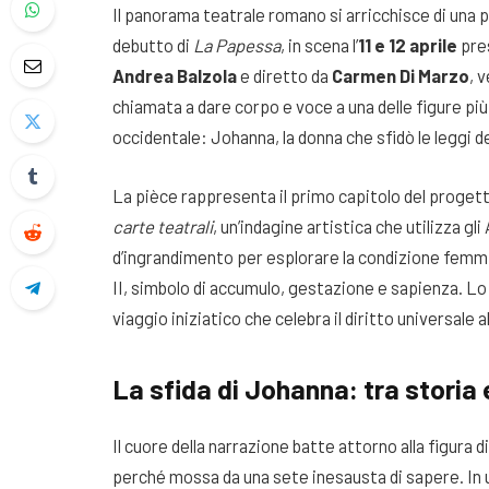
Il panorama teatrale romano si arricchisce di una p
debutto di
La Papessa
, in scena l’
11 e 12 aprile
pres
Andrea Balzola
e diretto da
Carmen Di Marzo
, 
chiamata a dare corpo e voce a una delle figure più
occidentale: Johanna, la donna che sfidò le leggi d
La pièce rappresenta il primo capitolo del proget
carte teatrali
, un’indagine artistica che utilizza g
d’ingrandimento per esplorare la condizione femmin
II, simbolo di accumulo, gestazione e sapienza. Lo
viaggio iniziatico che celebra il diritto universal
La sfida di Johanna: tra storia
Il cuore della narrazione batte attorno alla figura d
perché mossa da una sete inesausta di sapere. In un