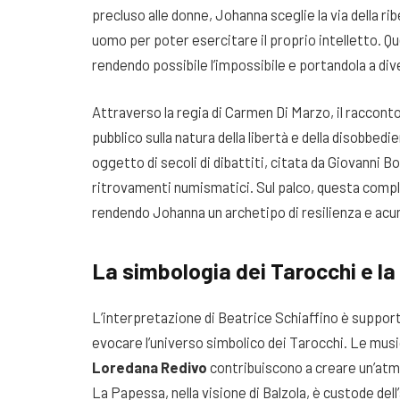
precluso alle donne, Johanna sceglie la via della rib
uomo per poter esercitare il proprio intelletto. Q
rendendo possibile l’impossibile e portandola a div
Attraverso la regia di Carmen Di Marzo, il racconto
pubblico sulla natura della libertà e della disobbedi
oggetto di secoli di dibattiti, citata da Giovanni
ritrovamenti numismatici. Sul palco, questa comple
rendendo Johanna un archetipo di resilienza e ac
La simbologia dei Tarocchi e l
L’interpretazione di Beatrice Schiaffino è suppor
evocare l’universo simbolico dei Tarocchi. Le music
Loredana Redivo
contribuiscono a creare un’atmos
La Papessa, nella visione di Balzola, è custode de