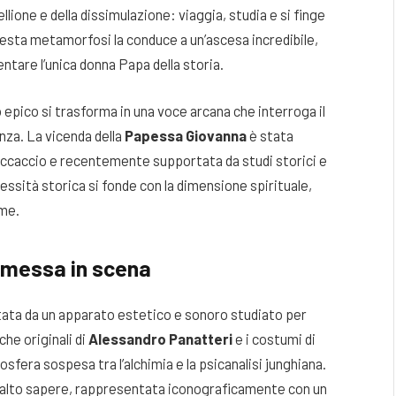
ellione e della dissimulazione: viaggia, studia e si finge
uesta metamorfosi la conduce a un’ascesa incredibile,
entare l’unica donna Papa della storia.
 epico si trasforma in una voce arcana che interroga il
enza. La vicenda della
Papessa Giovanna
è stata
 Boccaccio e recentemente supportata da studi storici e
ssità storica si fonde con la dimensione spirituale,
ume.
a messa in scena
tata da un apparato estetico e sonoro studiato per
he originali di
Alessandro Panatteri
e i costumi di
fera sospesa tra l’alchimia e la psicanalisi junghiana.
ll’alto sapere, rappresentata iconograficamente con un