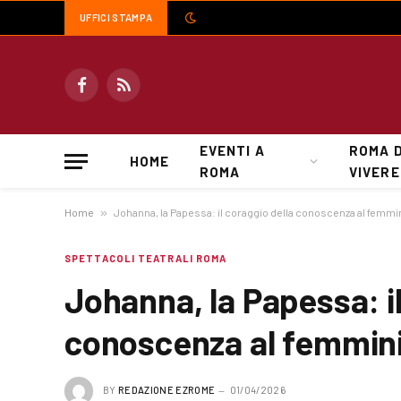
UFFICI STAMPA
Facebook
RSS
EVENTI A
ROMA 
HOME
ROMA
VIVERE
Home
»
Johanna, la Papessa: il coraggio della conoscenza al femmi
SPETTACOLI TEATRALI ROMA
Johanna, la Papessa: il
conoscenza al femmini
BY
REDAZIONE EZROME
01/04/2026