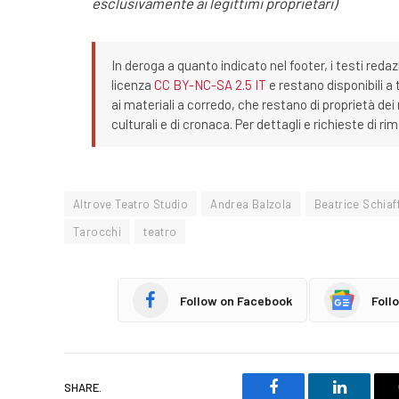
esclusivamente ai legittimi proprietari)
In deroga a quanto indicato nel footer, i testi redaz
licenza
CC BY-NC-SA 2.5 IT
e restano disponibili a 
ai materiali a corredo, che restano di proprietà dei r
culturali e di cronaca. Per dettagli e richieste di r
Altrove Teatro Studio
Andrea Balzola
Beatrice Schiaf
Tarocchi
teatro
Follow on Facebook
Foll
SHARE.