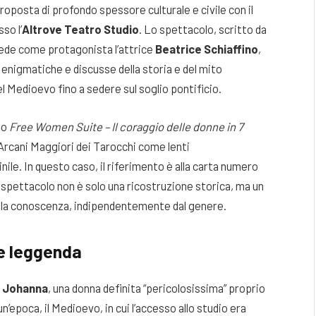
roposta di profondo spessore culturale e civile con il
so l’
Altrove Teatro Studio
. Lo spettacolo, scritto da
vede come protagonista l’attrice
Beatrice Schiaffino
,
 enigmatiche e discusse della storia e del mito
el Medioevo fino a sedere sul soglio pontificio.
to
Free Women Suite – Il coraggio delle donne in 7
li Arcani Maggiori dei Tarocchi come lenti
ile. In questo caso, il riferimento è alla carta numero
 spettacolo non è solo una ricostruzione storica, ma un
e alla conoscenza, indipendentemente dal genere.
 e leggenda
i
Johanna
, una donna definita “pericolosissima” proprio
’epoca, il Medioevo, in cui l’accesso allo studio era