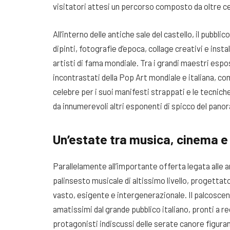
visitatori attesi un percorso composto da oltre ce
All’interno delle antiche sale del castello, il pubbl
dipinti, fotografie d’epoca, collage creativi e inst
artisti di fama mondiale
. Tra i grandi maestri espo
incontrastati della Pop Art mondiale e italiana, co
celebre per i suoi manifesti strappati e le tecniche
da innumerevoli altri esponenti di spicco del pan
Un’estate tra musica, cinema e
Parallelamente all’importante offerta legata alle a
palinsesto musicale di altissimo livello, progetta
vasto, esigente e intergenerazionale
. Il palcosce
amatissimi dal grande pubblico italiano, pronti a reg
protagonisti indiscussi delle serate canore figuran