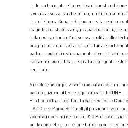
La forza trainante e innovativa di questa edizione r
civica e associativa che ne ha garantito la comples
Lazio, Simona Renata Baldassarre, ha tenuto a so
magnifico castello sia oggi capace di coniugare a
della nostra storia e l’indiscussa qualità dell’offer
programmazione così ampia, gratuita e fortemente i
parlare a pubblici estremamente diversificati, po
del talento puro, della creatività emergente e dell
territorio
.
A rendere ancor più vitale e radicata questa manif
partecipazione attiva e appassionata dell’UNPLI L
Pro Loco d’Italia capitanata dal presidente Claudi
LAZIOcrea Marco Buttarelli, il prezioso lavoro lo
volontari operanti nelle oltre 320 Pro Loco lazial
per la concreta promozione turistica della regione