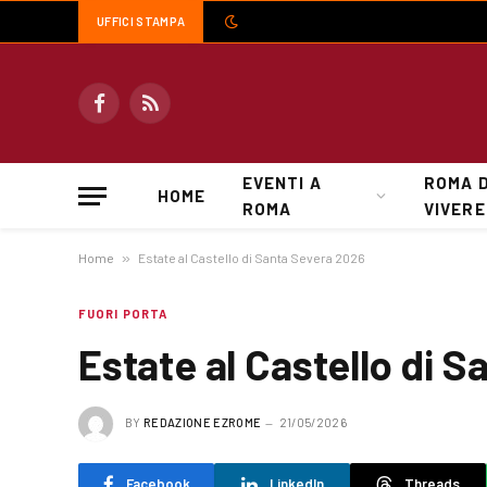
UFFICI STAMPA
Facebook
RSS
EVENTI A
ROMA 
HOME
ROMA
VIVERE
Home
»
Estate al Castello di Santa Severa 2026
FUORI PORTA
Estate al Castello di 
BY
REDAZIONE EZROME
21/05/2026
Facebook
LinkedIn
Threads