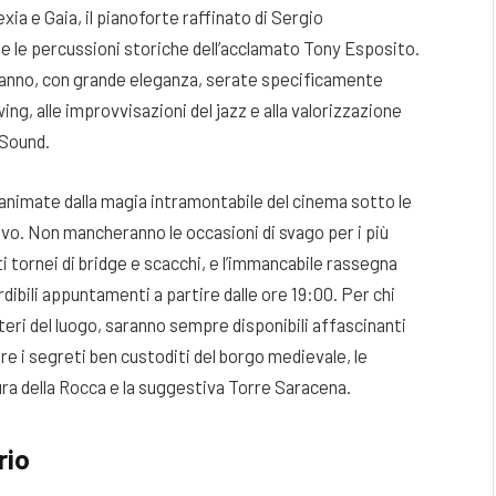
xia e Gaia, il pianoforte raffinato di Sergio
i e le percussioni storiche dell’acclamato Tony Esposito
.
eranno, con grande eleganza, serate specificamente
wing, alle improvvisazioni del jazz e alla valorizzazione
ioSound
.
 animate dalla magia intramontabile del cinema sotto le
ivo
. Non mancheranno le occasioni di svago per i più
ti tornei di bridge e scacchi, e l’immancabile rassegna
rdibili appuntamenti a partire dalle ore 19:00
. Per chi
teri del luogo, saranno sempre disponibili affascinanti
re i segreti ben custoditi del borgo medievale, le
ura della Rocca e la suggestiva Torre Saracena
.
rio