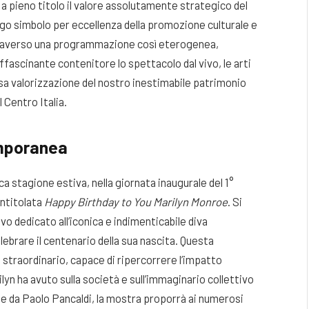
pieno titolo il valore assolutamente strategico del
ogo simbolo per eccellenza della promozione culturale e
raverso una programmazione così eterogenea,
 affascinante contenitore lo spettacolo dal vivo, le arti
rosa valorizzazione del nostro inestimabile patrimonio
l Centro Italia
.
temporanea
ca stagione estiva, nella giornata inaugurale del 1°
intitolata
Happy Birthday to You Marilyn Monroe
. Si
o dedicato all’iconica e indimenticabile diva
brare il centenario della sua nascita
. Questa
straordinario, capace di ripercorrere l’impatto
ilyn ha avuto sulla società e sull’immaginario collettivo
 da Paolo Pancaldi, la mostra proporrà ai numerosi