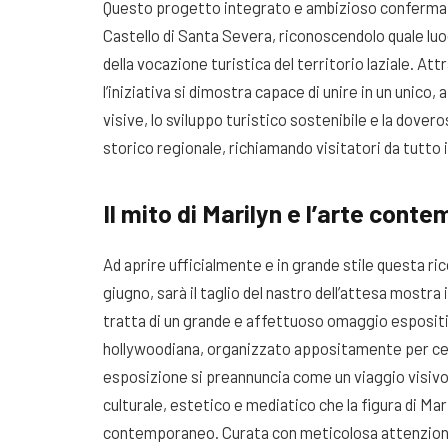
Questo progetto integrato e ambizioso conferma a 
Castello di Santa Severa, riconoscendolo quale lu
della vocazione turistica del territorio laziale
. Att
l’iniziativa si dimostra capace di unire in un unico,
visive, lo sviluppo turistico sostenibile e la dove
storico regionale, richiamando visitatori da tutto i
Il mito di Marilyn e l’arte con
Ad aprire ufficialmente e in grande stile questa ric
giugno, sarà il taglio del nastro dell’attesa mostra 
tratta di un grande e affettuoso omaggio espositiv
hollywoodiana, organizzato appositamente per cele
esposizione si preannuncia come un viaggio visivo 
culturale, estetico e mediatico che la figura di Mar
contemporaneo. Curata con meticolosa attenzione