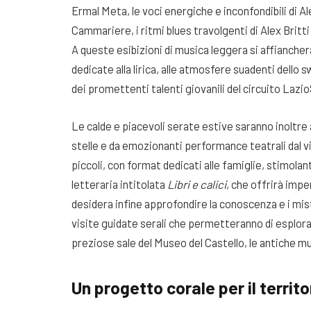
Ermal Meta, le voci energiche e inconfondibili di Ale
Cammariere, i ritmi blues travolgenti di Alex Britt
A queste esibizioni di musica leggera si affianch
dedicate alla lirica, alle atmosfere suadenti dello s
dei promettenti talenti giovanili del circuito Laz
Le calde e piacevoli serate estive saranno inoltre
stelle e da emozionanti performance teatrali dal v
piccoli, con format dedicati alle famiglie, stimolan
letteraria intitolata
Libri e calici
, che offrirà impe
desidera infine approfondire la conoscenza e i mis
visite guidate serali che permetteranno di esplora
preziose sale del Museo del Castello, le antiche m
Un progetto corale per il territo