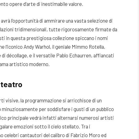
nto opere d’arte di inestimabile valore
.
ico avrà l’opportunità di ammirare una vasta selezione di
allazioni tridimensionali, tutte rigorosamente firmate da
sti in questa prestigiosa collezione spiccano i nomi
me l’iconico Andy Warhol, il geniale Mimmo Rotella,
 di décollage, e il versatile Pablo Echaurren, affiancati
orama artistico moderno
.
 teatro
rti visive, la programmazione si arricchisce di un
to minuziosamente per soddisfare i gusti di un pubblico
nico principale vedrà infatti alternarsi numerosi artisti
alare emozioni sotto il cielo stellato. Tra i
o celebri cantautori del calibro di Fabrizio Moro ed