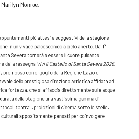
a Marilyn Monroe.
li appuntamenti più attesi e suggestivi della stagione
ne in un vivace palcoscenico a cielo aperto. Dal 1°
Santa Severa tornerà a essere il cuore pulsante
one della rassegna
Vivi il Castello di Santa Severa 2026
.
i, promosso con orgoglio dalla Regione Lazio e
vvale della prestigiosa direzione artistica affidata ad
rica fortezza, che si affaccia direttamente sulle acque
ra durata della stagione una vastissima gamma di
tacoli teatrali, proiezioni di cinema sotto le stelle,
ri culturali appositamente pensati per coinvolgere