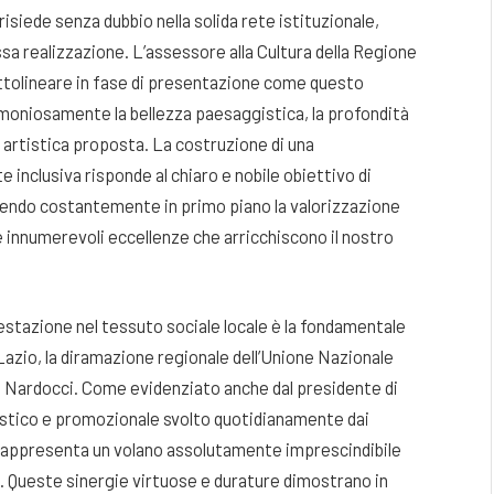
isiede senza dubbio nella solida rete istituzionale,
sa realizzazione. L’assessore alla Cultura della Regione
ttolineare in fase di presentazione come questo
rmoniosamente la bellezza paesaggistica, la profondità
ta artistica proposta
. La costruzione di una
nclusiva risponde al chiaro e nobile obiettivo di
nendo costantemente in primo piano la valorizzazione
e innumerevoli eccellenze che arricchiscono il nostro
estazione nel tessuto sociale locale è la fondamentale
azio, la diramazione regionale dell’Unione Nazionale
o Nardocci
. Come evidenziato anche dal presidente di
gistico e promozionale svolto quotidianamente dai
i rappresenta un volano assolutamente imprescindibile
. Queste sinergie virtuose e durature dimostrano in