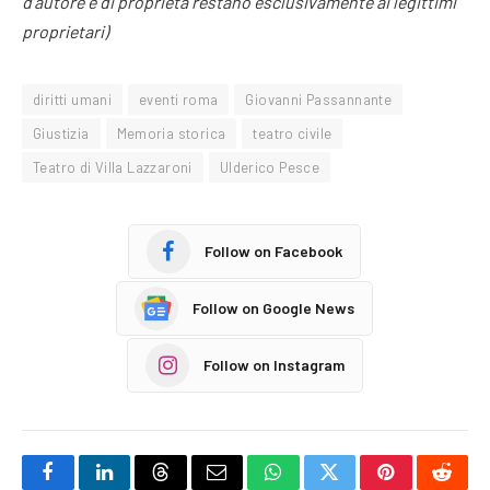
d’autore e di proprietà restano esclusivamente ai legittimi
proprietari)
diritti umani
eventi roma
Giovanni Passannante
Giustizia
Memoria storica
teatro civile
Teatro di Villa Lazzaroni
Ulderico Pesce
Follow on Facebook
Follow on Google News
Follow on Instagram
Facebook
LinkedIn
Threads
Email
WhatsApp
Twitter
Pinterest
Reddi