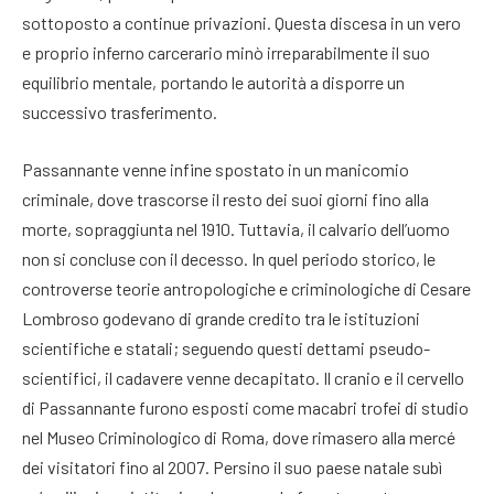
sottoposto a continue privazioni
. Questa discesa in un vero
e proprio inferno carcerario minò irreparabilmente il suo
equilibrio mentale, portando le autorità a disporre un
successivo trasferimento.
Passannante venne infine spostato in un manicomio
criminale, dove trascorse il resto dei suoi giorni fino alla
morte, sopraggiunta nel 1910
. Tuttavia, il calvario dell’uomo
non si concluse con il decesso. In quel periodo storico, le
controverse teorie antropologiche e criminologiche di Cesare
Lombroso godevano di grande credito tra le istituzioni
scientifiche e statali; seguendo questi dettami pseudo-
scientifici, il cadavere venne decapitato
. Il cranio e il cervello
di Passannante furono esposti come macabri trofei di studio
nel Museo Criminologico di Roma, dove rimasero alla mercé
dei visitatori fino al 2007
. Persino il suo paese natale subì