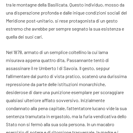
tra le montagne della Basilicata
. Questo individuo, mosso da
una disperazione profonda e dalle inique condizioni sociali del
Meridione post-unitario, si rese protagonista di un gesto
estremo che avrebbe per sempre segnato la sua esistenza e
quella dei suoi cari.
Nel 1878, armato di un semplice coltellino la cui lama
misurava appena quattro dita, Passannante tentò di
assassinare il re Umberto I di Savoia
. Il gesto, seppur
fallimentare dal punto di vista pratico, scatenò una durissima
repressione da parte delle istituzioni monarchiche,
desiderose di dare una punizione esemplare per scoraggiare
qualsiasi ulteriore afflato sovversivo. Inizialmente
condannato alla pena capitale, l’attentatore lucano vide la sua
sentenza tramutata in ergastolo, ma la furia vendicativa dello
Stato non si fermò alla sua sola persona
. In un macabro
esercizio di potere e di ritorsione trasversale, la madre e i