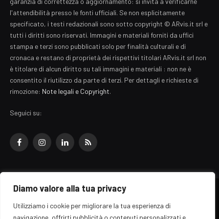
garanzia di correttezza o aggiornamento: si invita a verificarne
l'attendibilità presso le fonti ufficiali. Se non esplicitamente
specificato, i testi redazionali sono sotto copyright © ARvis.it srl e
tutti i diritti sono riservati. Immagini e materiali forniti da uffici
stampa e terzi sono pubblicati solo per finalità culturali e di
cronaca e restano di proprietà dei rispettivi titolari ARvis.it srl non
è titolare di alcun diritto su tali immagini e materiali : non ne è
consentito il riutilizzo da parte di terzi. Per dettagli e richieste di
rimozione:
Note legali e Copyright
.
Seguici su:
Facebook
Instagram
LinkedIn
RSS
Diamo valore alla tua privacy
© 2026 EZ Rome Designed by
ARvis.it
.
Utilizziamo i cookie per migliorare la tua esperienza di
Il portale EZ Rome e' una testata giornalistica di carattere generalista
navigazione, offrirti pubblicità o contenuti personalizzati e