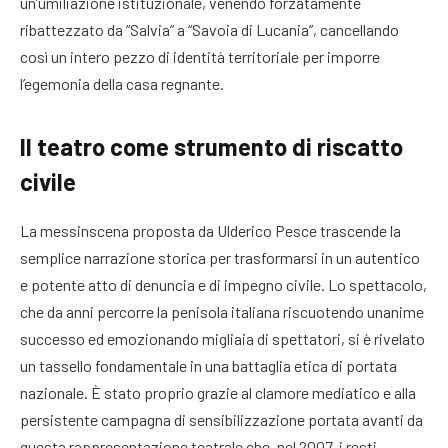
un’umiliazione istituzionale, venendo forzatamente
ribattezzato da “Salvia” a “Savoia di Lucania”, cancellando
così un intero pezzo di identità territoriale per imporre
l’egemonia della casa regnante
.
Il teatro come strumento di riscatto
civile
La messinscena proposta da Ulderico Pesce trascende la
semplice narrazione storica per trasformarsi in un autentico
e potente atto di denuncia e di impegno civile. Lo spettacolo,
che da anni percorre la penisola italiana riscuotendo unanime
successo ed emozionando migliaia di spettatori
, si è rivelato
un tassello fondamentale in una battaglia etica di portata
nazionale. È stato proprio grazie al clamore mediatico e alla
persistente campagna di sensibilizzazione portata avanti da
questa rappresentazione teatrale che, nel 2007, i resti