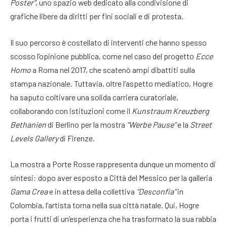
Poster”
, uno spazio web dedicato alla condivisione di
grafiche libere da diritti per fini sociali e di protesta.
Il suo percorso è costellato di interventi che hanno spesso
scosso l’opinione pubblica, come nel caso del progetto
Ecce
Homo
a Roma nel 2017, che scatenò ampi dibattiti sulla
stampa nazionale. Tuttavia, oltre l’aspetto mediatico, Hogre
ha saputo coltivare una solida carriera curatoriale,
collaborando con istituzioni come il
Kunstraum Kreuzberg
Bethanien
di Berlino per la mostra
“Werbe Pause”
e la
Street
Levels Gallery
di Firenze.
La mostra a Porte Rosse rappresenta dunque un momento di
sintesi: dopo aver esposto a Città del Messico per la galleria
Gama Crea
e in attesa della collettiva
“Desconfia”
in
Colombia, l’artista torna nella sua città natale. Qui, Hogre
porta i frutti di un’esperienza che ha trasformato la sua rabbia