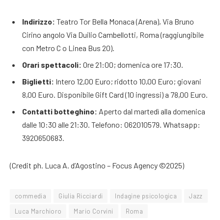
Indirizzo:
Teatro Tor Bella Monaca (Arena), Via Bruno
Cirino angolo Via Duilio Cambellotti, Roma (raggiungibile
con Metro C o Linea Bus 20).
Orari spettacoli:
Ore 21:00; domenica ore 17:30.
Biglietti:
Intero 12,00 Euro; ridotto 10,00 Euro; giovani
8,00 Euro. Disponibile Gift Card (10 ingressi) a 78,00 Euro.
Contatti botteghino:
Aperto dal martedì alla domenica
dalle 10:30 alle 21:30. Telefono: 062010579. Whatsapp:
3920650683.
(Credit ph. Luca A. d’Agostino – Focus Agency ©2025)
commedia
Giulia Ricciardi
Indagine psicologica
Jazz
Luca Marchioro
Mario Corvini
Roma