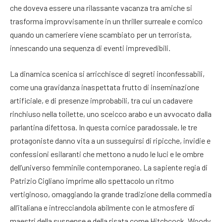
che doveva essere una rilassante vacanza tra amiche si
trasforma improvvisamente in un thriller surreale e comico
quando un cameriere viene scambiato per un terrorista,
innescando una sequenza di eventi imprevedibili
.
La dinamica scenica si arricchisce di segreti inconfessabili,
come una gravidanza inaspettata frutto di inseminazione
artificiale, e di presenze improbabili, tra cui un cadavere
rinchiuso nella toilette, uno sceicco arabo e un avvocato dalla
parlantina difettosa
. In questa cornice paradossale, le tre
protagoniste danno vita a un susseguirsi di ripicche, invidie e
confessioni esilaranti che mettono a nudo le luci e le ombre
dell’universo femminile contemporaneo
. La sapiente regia di
Patrizio Cigliano imprime allo spettacolo un ritmo
vertiginoso, omaggiando la grande tradizione della commedia
all’italiana e intrecciandola abilmente con le atmosfere di
maestri della suspense e della risata come Hitchcock, Woody