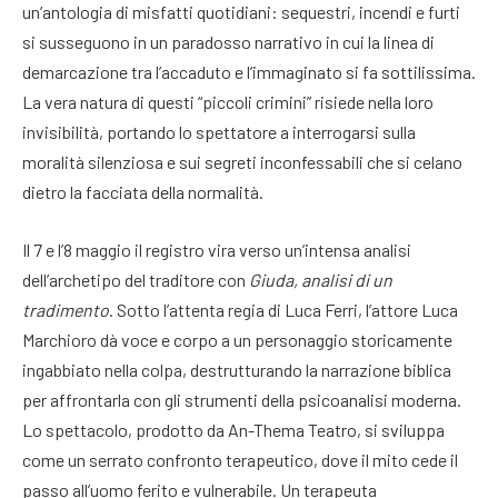
un’antologia di misfatti quotidiani: sequestri, incendi e furti
si susseguono in un paradosso narrativo in cui la linea di
demarcazione tra l’accaduto e l’immaginato si fa sottilissima
.
La vera natura di questi “piccoli crimini” risiede nella loro
invisibilità, portando lo spettatore a interrogarsi sulla
moralità silenziosa e sui segreti inconfessabili che si celano
dietro la facciata della normalità
.
Il 7 e l’8 maggio il registro vira verso un’intensa analisi
dell’archetipo del traditore con
Giuda, analisi di un
tradimento
. Sotto l’attenta regia di Luca Ferri, l’attore Luca
Marchioro dà voce e corpo a un personaggio storicamente
ingabbiato nella colpa, destrutturando la narrazione biblica
per affrontarla con gli strumenti della psicoanalisi moderna
.
Lo spettacolo, prodotto da An-Thema Teatro, si sviluppa
come un serrato confronto terapeutico, dove il mito cede il
passo all’uomo ferito e vulnerabile
. Un terapeuta