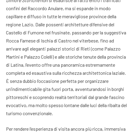
Dimore Storiche
non si esaurisce affatto entro i trafficati
confini del Raccordo Anulare, ma si espande in modo
capillare e diffuso in tutte le meravigliose province della
regione Lazio
. Dalle possenti architetture difensive del
Castello di Fumone nel frusinate, passando per la suggestiva
Rocca Farnese di Ischia di Castro nel viterbese, fino ad
arrivare agli eleganti palazzi storici di Rieti (come Palazzo
Martini e Palazzo Colelli) e alle storiche tenute della provincia
di Latina, l’evento offre una panoramica estremamente
completa ed esaustiva sulla ricchezza architettonica laziale
.
È senza dubbio l’occasione perfetta per organizzare
un’indimenticabile gita fuori porta, avventurandosi in borghi
pittoreschi e scoprendo realtà territoriali dal grande fascino
evocativo, ma molto spesso lontane dalle luci della ribalta del
turismo convenzionale
.
Per rendere l’esperienza di visita ancora più ricca, immersiva