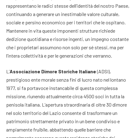
rappresentano le radici stesse dell’identità del nostro Paese,
continuando a generare un inestimabile valore culturale,
sociale e persino economico per i territori che le ospitano
.
Mantenere in vita queste imponenti strutture richiede
dedizione quotidiana e risorse ingenti, un impegno costante
che i proprietari assumono non solo per sé stessi, ma per
l’intera collettività e per le generazioni che verranno
.
L’
Associazione Dimore Storiche Italiane
(ADSI),
prestigioso ente morale senza fini di lucro nato nel lontano
1977, si fa portavoce instancabile di questa complessa
missione, riunendo attualmente circa 4500 soci in tutta la
penisola italiana
. L’apertura straordinaria di oltre 30 dimore
nel solo territorio del Lazio consente di trasformare un
patrimonio strettamente privato in un bene condiviso e
ampiamente fruibile, abbattendo quelle barriere che
normalmente separano queste residenze storiche dai