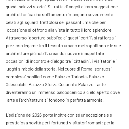
grandi palazzi storici
. Si tratta di angoli di rara suggestione
architettonica che solitamente rimangono severamente
celati agli sguardi frettolosi dei passanti, ma che per
l’occasione si offrono alla vista in tutto il loro splendore
.
Attraverso l’apertura pubblica di questi cortili, si rafforza il
prezioso legame tra il tessuto urbano metropolitano e le sue
architetture più nobili, creando nuove e inaspettate
occasioni di incontro e dialogo tra i cittadini, i visitatori e i
luoghi simbolo della storia
. Nel cuore di Roma, sontuosi
complessi nobiliari come Palazzo Torlonia, Palazzo
Odescalchi, Palazzo Sforza Cesarini e Palazzo Lante
diventeranno un immenso palcoscenico a cielo aperto dove
l’arte e l’architettura si fondono in perfetta armonia
.
L’edizione del 2026 porta inoltre con sé un’eccezionale e
prestigiosa novità per i fortunati visitatori romani: per la