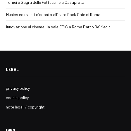
Tornei e Sagra delle Fettuccine a Casaprota
Musica ed eventi d’agosto all’Hard Rock Cafe di Roma
Innovazione al cinema: la sala EPIC a Roma Parco De’ Medici
LEGAL
privacy policy
cookie policy
note legali / copyright
INFO