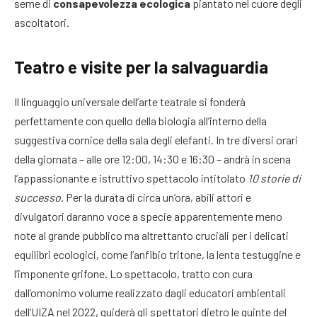
seme di
consapevolezza ecologica
piantato nel cuore degli
ascoltatori.
Teatro e visite per la salvaguardia
Il linguaggio universale dell’arte teatrale si fonderà
perfettamente con quello della biologia all’interno della
suggestiva cornice della sala degli elefanti. In tre diversi orari
della giornata – alle ore 12:00, 14:30 e 16:30 – andrà in scena
l’appassionante e istruttivo spettacolo intitolato
10 storie di
successo
. Per la durata di circa un’ora, abili attori e
divulgatori daranno voce a specie apparentemente meno
note al grande pubblico ma altrettanto cruciali per i delicati
equilibri ecologici, come l’anfibio tritone, la lenta testuggine e
l’imponente grifone. Lo spettacolo, tratto con cura
dall’omonimo volume realizzato dagli educatori ambientali
dell’UIZA nel 2022, guiderà gli spettatori dietro le quinte del