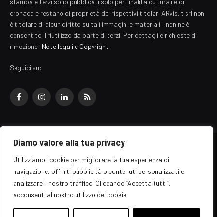
stampa e terzi sono pubblicati solo per finalità culturali e di
cronaca e restano di proprietà dei rispettivi titolari ARvis.it srl non
è titolare di alcun diritto su tali immagini e materiali : non ne è
consentito il riutilizzo da parte di terzi. Per dettagli e richieste di
rimozione:
Note legali e Copyright
.
Seguici su:
Facebook
Instagram
LinkedIn
RSS
Diamo valore alla tua privacy
© 2026 EZ Rome Designed by
ARvis.it
.
Utilizziamo i cookie per migliorare la tua esperienza di
Il portale EZ Rome e' una testata giornalistica di carattere generalista
navigazione, offrirti pubblicità o contenuti personalizzati e
registrata al tribunale di Roma - Numero 389/2008
analizzare il nostro traffico. Cliccando “Accetta tutti”,
Direttore responsabile: Raffaella Roani - ISSN: 2036-783X
Edito da ARvis.it srl - via Alessandria 88 - 00198 Roma CF/PI/R.I.
acconsenti al nostro utilizzo dei cookie.
09041871006