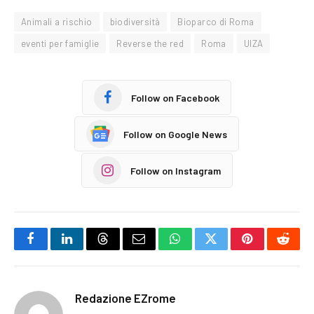
Animali a rischio
biodiversità
Bioparco di Roma
eventi per famiglie
Reverse the red
Roma
UIZA
Follow on Facebook
Follow on Google News
Follow on Instagram
Facebook
LinkedIn
Threads
Email
WhatsApp
Twitter
Pinterest
Reddi
Redazione EZrome