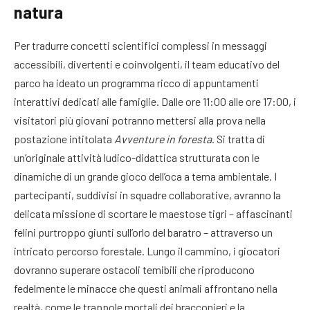
natura
Per tradurre concetti scientifici complessi in messaggi
accessibili, divertenti e coinvolgenti, il team educativo del
parco ha ideato un programma ricco di appuntamenti
interattivi dedicati alle famiglie. Dalle ore 11:00 alle ore 17:00, i
visitatori più giovani potranno mettersi alla prova nella
postazione intitolata
Avventure in foresta
. Si tratta di
un’originale attività ludico-didattica strutturata con le
dinamiche di un grande gioco dell’oca a tema ambientale. I
partecipanti, suddivisi in squadre collaborative, avranno la
delicata missione di scortare le maestose tigri – affascinanti
felini purtroppo giunti sull’orlo del baratro – attraverso un
intricato percorso forestale. Lungo il cammino, i giocatori
dovranno superare ostacoli temibili che riproducono
fedelmente le minacce che questi animali affrontano nella
realtà, come le trappole mortali dei bracconieri e la