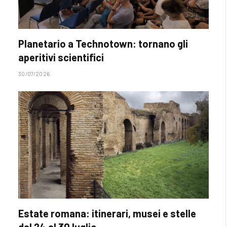
Planetario a Technotown: tornano gli
aperitivi scientifici
30/07/2026
Estate romana: itinerari, musei e stelle
dal 24 al 30 luglio