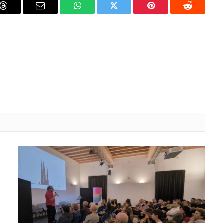
Threads
Email
WhatsApp
Twitter
Pinterest
Reddit