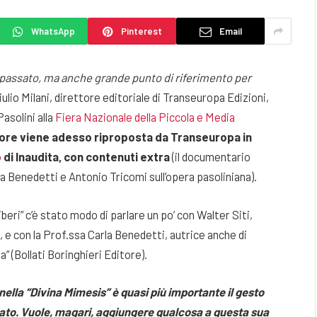
WhatsApp
Pinterest
Email
l passato, ma anche grande punto di riferimento per
iulio Milani, direttore editoriale di Transeuropa Edizioni,
asolini alla
Fiera Nazionale della Piccola e Media
tore viene adesso riproposta da Transeuropa in
o
di Inaudita, con contenuti extra
(il documentario
rla Benedetti e Antonio Tricomi sull’opera pasoliniana).
iberi” c’è stato modo di parlare un po’ con Walter Siti,
, e con la Prof.ssa Carla Benedetti, autrice anche di
” (Bollati Boringhieri Editore).
e nella “Divina Mimesis” è quasi più importante il gesto
icato. Vuole, magari, aggiungere qualcosa a questa sua