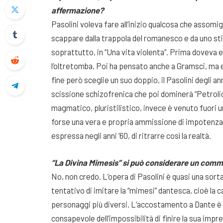
affermazione?
Pasolini voleva fare all’inizio qualcosa che assomi
scappare dalla trappola del romanesco e da uno stile
soprattutto, in “Una vita violenta”. Prima doveva 
l’oltretomba. Poi ha pensato anche a Gramsci, ma 
fine però sceglie un suo doppio, il Pasolini degli an
scissione schizofrenica che poi dominerà “Petrolio”
magmatico, pluristilistico, invece è venuto fuori u
forse una vera e propria ammissione di impotenza, 
espressa negli anni ’60, di ritrarre così la realtà.
“La Divina Mimesis” si può considerare un com
No, non credo. L’opera di Pasolini è quasi una sort
tentativo di imitare la “mimesi” dantesca, cioè la c
personaggi più diversi. L’accostamento a Dante è al
consapevole dell’impossibilità di finire la sua imp