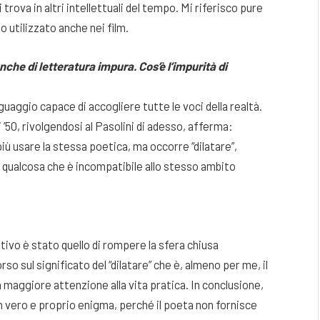
trova in altri intellettuali del tempo. Mi riferisco pure
so utilizzato anche nei film.
anche di letteratura impura. Cos’è l’impurità di
guaggio capace di accogliere tutte le voci della realtà.
ni ’50, rivolgendosi al Pasolini di adesso, afferma:
più usare la stessa poetica, ma occorre “dilatare”,
 qualcosa che è incompatibile allo stesso ambito
tivo è stato quello di rompere la sfera chiusa
so sul significato del “dilatare” che è, almeno per me, il
na maggiore attenzione alla vita pratica. In conclusione,
n vero e proprio enigma, perché il poeta non fornisce