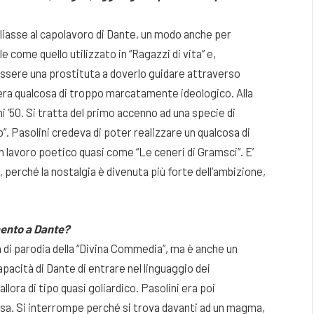
gliasse al capolavoro di Dante, un modo anche per
 come quello utilizzato in “Ragazzi di vita” e,
essere una prostituta a doverlo guidare attraverso
era qualcosa di troppo marcatamente ideologico. Alla
ni ’50. Si tratta del primo accenno ad una specie di
. Pasolini credeva di poter realizzare un qualcosa di
n lavoro poetico quasi come “Le ceneri di Gramsci”. E’
perché la nostalgia è divenuta più forte dell’ambizione,
mento a Dante?
a di parodia della “Divina Commedia”, ma è anche un
apacità di Dante di entrare nel linguaggio dei
lora di tipo quasi goliardico. Pasolini era poi
resa. Si interrompe perché si trova davanti ad un magma,