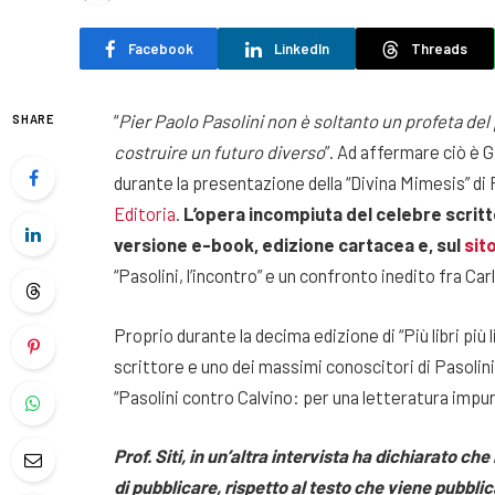
Facebook
LinkedIn
Threads
“
Pier Paolo Pasolini non è soltanto un profeta de
SHARE
costruire un futuro diverso
”. Ad affermare ciò è G
durante la presentazione della “Divina Mimesis” di P
Editoria
.
L’opera incompiuta del celebre scrit
versione e-book, edizione cartacea e, sul
sit
“Pasolini, l’incontro” e un confronto inedito fra Ca
Proprio durante la decima edizione di “Più libri più l
scrittore e uno dei massimi conoscitori di Pasolini
“Pasolini contro Calvino: per una letteratura impura
Prof. Siti, in un’altra intervista ha dichiarato ch
di pubblicare, rispetto al testo che viene pubbl