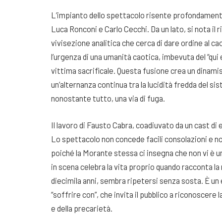
L’impianto dello spettacolo risente profondamente 
Luca Ronconi e Carlo Cecchi. Da un lato, si nota il 
vivisezione analitica che cerca di dare ordine al caos
l’urgenza di una umanità caotica, imbevuta del “qui 
vittima sacrificale. Questa fusione crea un dinami
un’alternanza continua tra la lucidità fredda del si
nonostante tutto, una via di fuga.
Il lavoro di Fausto Cabra, coadiuvato da un cast d
Lo spettacolo non concede facili consolazioni e non
poiché la Morante stessa ci insegna che non vi è u
in scena celebra la vita proprio quando racconta la 
diecimila anni, sembra ripetersi senza sosta. È un
“soffrire con”, che invita il pubblico a riconoscere 
e della precarietà.