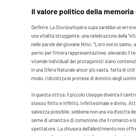
Il valore politico della memoria 
Definire
La Storia
un’opera cupa sarebbe un errore 
una vitalità struggente, una celebrazione della “vi
nelle parole del giovane Nino: “Loro non lo sanno, a 
perno per l’intera rappresentazione, elevando il te
vicende individuali dei protagonisti siano contenute
in una Sfera Naturale ancor più vasta, fatta di cicli 
modo, ridicolizza le pretese di dominio degli uomin
In questa ottica, il piccolo Useppe diventa il cent
stesso finito e infinito, infinitesimale e divino. At
salvezza possibile, sebbene non una via d’uscita defi
seme di umanità e di comunione che il romanzo e la
spettatore. La chiusura dell’allestimento non offr