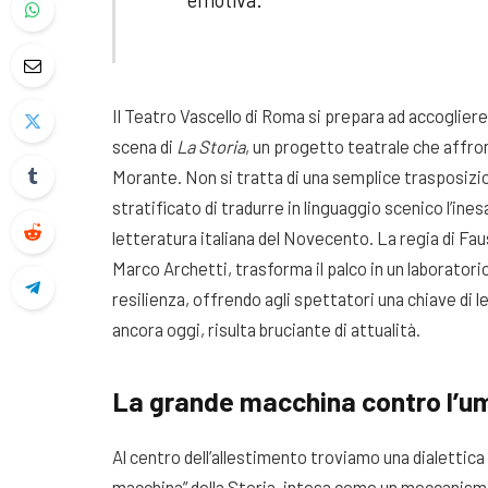
Il Teatro Vascello di Roma si prepara ad accogliere
scena di
La Storia
, un progetto teatrale che affron
Morante. Non si tratta di una semplice trasposizi
stratificato di tradurre in linguaggio scenico l’ine
letteratura italiana del Novecento. La regia di Fau
Marco Archetti, trasforma il palco in un laboratorio d
resilienza, offrendo agli spettatori una chiave di 
ancora oggi, risulta bruciante di attualità.
La grande macchina contro l’um
Al centro dell’allestimento troviamo una dialettic
macchina” della Storia, intesa come un meccanismo 