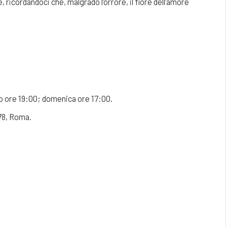
, ricordandoci che, malgrado l’orrore, il fiore dell’amore
o ore 19:00; domenica ore 17:00.
 78, Roma.