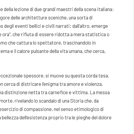
della lezione di due grandi maestri della scena italiana:
rigore delle architetture sceniche, una sorta di
 degli eventi bellici e civili narrati; dall’altro, emerge
e ora”, che rifiuta di essere ridotta a mera statistica o
smo che cattura lo spettatore, trascinandolo in
stema e il calore pulsante della vita umana, che cerca,
i eccezionale spessore, si muove su questa corda tesa.
 cerca di districare l’enigma tra amore e violenza,
na distinzione netta tra carnefice e vittima. La messa
morte, rivelando lo scandalo di una Storia che, da
 esercizio di compassione, nel senso etimologico di
la bellezza dell’esistenza proprio tra le pieghe del dolore