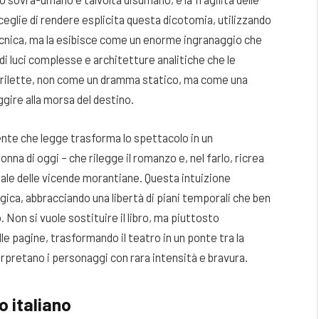
ceglie di rendere esplicita questa dicotomia, utilizzando
ecnica, ma la esibisce come un enorme ingranaggio che
 di luci complesse e architetture analitiche che le
o rilette, non come un dramma statico, ma come una
gire alla morsa del destino.
mente che legge trasforma lo spettacolo in un
na di oggi – che rilegge il romanzo e, nel farlo, ricrea
ale delle vicende morantiane. Questa intuizione
gica, abbracciando una libertà di piani temporali che ben
 Non si vuole sostituire il libro, ma piuttosto
lle pagine, trasformando il teatro in un ponte tra la
erpretano i personaggi con rara intensità e bravura.
o italiano