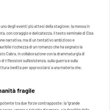
 uno degli eventi più attesi della stagione: la messa in
ta, con coraggio e delicatezza, il testo seminale di Elsa
one narrativa, ma di un tentativo ambizioso e
sauribile ricchezza di un romanzo che ha segnato la
sto Cabra, in collaborazione con la drammaturgia di
i riflessioni sull’esistenza, sulla guerra e sulla
lettura inedita per approcciarsi a una materia che,
anità fragile
a potente tra due forze contrapposte: la “grande
sovra-umano e talvolta disumano, e la fragilità delle