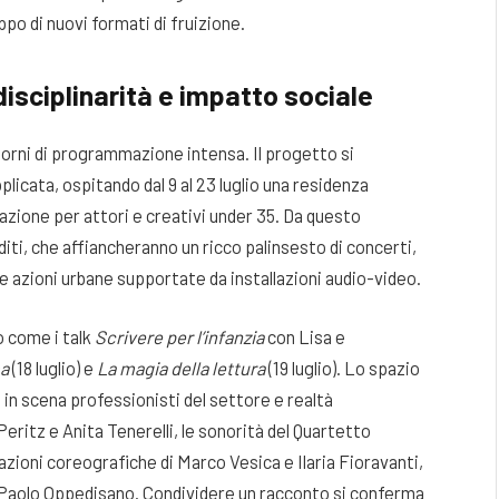
ppo di nuovi formati di fruizione.
isciplinarità e impatto sociale
 giorni di programmazione intensa. Il progetto si
licata, ospitando dal 9 al 23 luglio una residenza
azione per attori e creativi under 35. Da questo
iti, che affiancheranno un ricco palinsesto di concerti,
e azioni urbane supportate da installazioni audio-video.
 come i talk
Scrivere per l’infanzia
con Lisa e
ma
(18 luglio) e
La magia della lettura
(19 luglio). Lo spazio
in scena professionisti del settore e realtà
eritz e Anita Tenerelli, le sonorità del Quartetto
azioni coreografiche di Marco Vesica e Ilaria Fioravanti,
e Paolo Oppedisano. Condividere un racconto si conferma