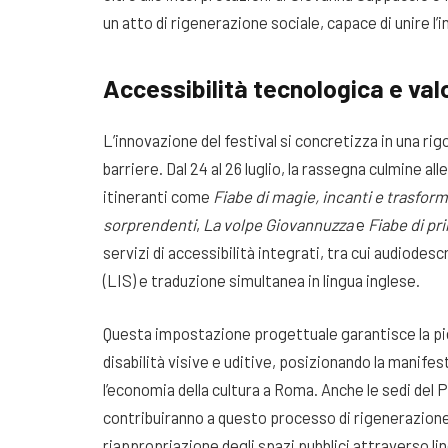
un atto di rigenerazione sociale, capace di unire l’i
Accessibilità tecnologica e val
L’innovazione del festival si concretizza in una rig
barriere. Dal 24 al 26 luglio, la rassegna culmine al
itineranti come
Fiabe di magie, incanti e trasform
sorprendenti
,
La volpe Giovannuzza
e
Fiabe di pr
servizi di accessibilità integrati, tra cui audiodesc
(LIS) e traduzione simultanea in lingua inglese.
Questa impostazione progettuale garantisce la pien
disabilità visive e uditive, posizionando la manifes
l’economia della cultura a Roma. Anche le sedi de
contribuiranno a questo processo di rigenerazione 
riappropriazione degli spazi pubblici attraverso l