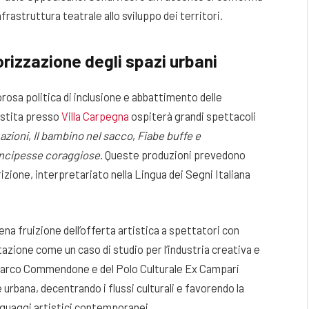
nfrastruttura teatrale allo sviluppo dei territori.
orizzazione degli spazi urbani
orosa politica di inclusione e abbattimento delle
lestita presso
Villa Carpegna
ospiterà grandi spettacoli
azioni
,
Il bambino nel sacco
,
Fiabe buffe e
incipesse coraggiose
. Queste produzioni prevedono
rizione, interpretariato nella Lingua dei Segni Italiana
a fruizione dell’offerta artistica a spettatori con
tazione come un caso di studio per l’industria creativa e
l Parco Commendone e del Polo Culturale Ex Campari
urbana, decentrando i flussi culturali e favorendo la
inguaggi artistici contemporanei.