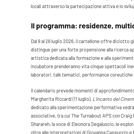
locali attraverso la partecipazione attiva e lo svilu
Il programma: residenze, multid
Dal 9 al 26 luglio 2026, il cartellone offre diciotto
distingue per una forte propensione alla ricerca app
artistica dedicata alla formazione e alla speriment
incubatore prenderanno vita cinque spettacoli ined
laboratori, talk tematici, performance coreutiche 
Il calendario prevede momenti di approfondimento
Margherita Riccardi (11 luglio),
L’incanto del Cine
dedicato alla sperimentazione performativa vedrà 
associative, tra cui The Turnabout APS con Craig P
Sharareh, la voce di Eleonora Segaluscio, le esplor
oltre alle interpretazioni di Giovanna Cappuccio 