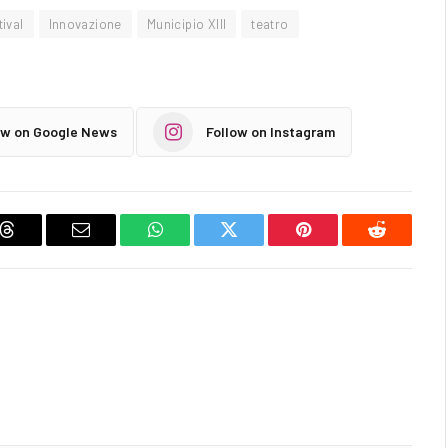
tival
Innovazione
Municipio XIII
teatro
ow on Google News
Follow on Instagram
Threads
Email
WhatsApp
Twitter
Pinterest
Reddit