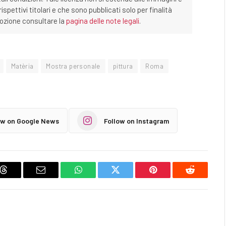
ispettivi titolari e che sono pubblicati solo per finalità
imozione consultare la
pagina delle note legali
.
Matèria
Mostra personale
pittura
Roma
ow on Google News
Follow on Instagram
Threads
Email
WhatsApp
Twitter
Pinterest
Reddit