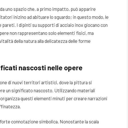
ti da uno spazio che, a primo impatto, può apparire
itatori inizino ad abituare lo sguardo; in questo modo, le
pareti. I dipinti su supporti di acciaio inox giocano con
 opere non rappresentano solo elementi fisici, ma
italità della natura alla delicatezza delle forme
ficati nascosti nelle opere
 di nuovi territori artistici, dove la pittura si
ere un significato nascosto. Utilizzando materiali
 riorganizza questi elementi minuti per creare narrazioni
ffinatezza.
a forte connotazione simbolica. Nonostante la scala