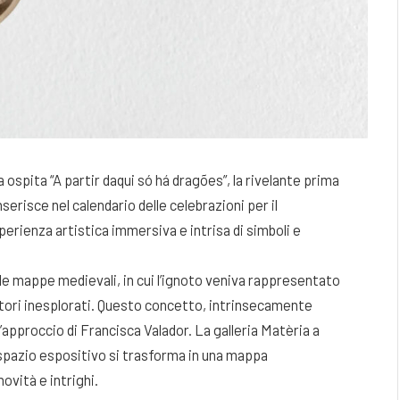
 ospita “A partir daqui só há dragões”, la rivelante prima
erisce nel calendario delle celebrazioni per il
sperienza artistica immersiva e intrisa di simboli e
alle mappe medievali, in cui l’ignoto veniva rappresentato
itori inesplorati. Questo concetto, intrinsecamente
l’approccio di Francisca Valador. La galleria Matèria a
o spazio espositivo si trasforma in una mappa
vità e intrighi.