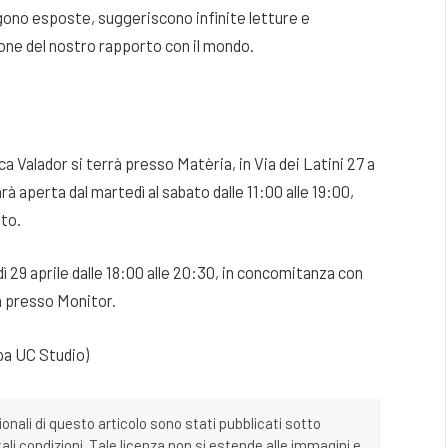
engono esposte, suggeriscono infinite letture e
one del nostro rapporto con il mondo.
a Valador si terrà presso Matèria, in Via dei Latini 27 a
rà aperta dal martedì al sabato dalle 11:00 alle 19:00,
ato.
ì 29 aprile dalle 18:00 alle 20:30, in concomitanza con
a presso Monitor.
pa UC Studio)
ionali di questo articolo sono stati pubblicati sotto
tali condizioni. Tale licenza non si estende alle immagini e