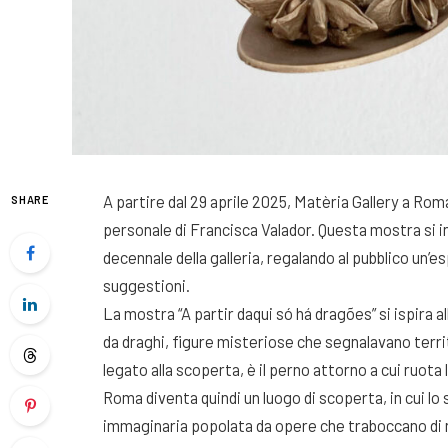
A partire dal 29 aprile 2025, Matèria Gallery a Roma
SHARE
personale di Francisca Valador. Questa mostra si ins
decennale della galleria, regalando al pubblico un’e
suggestioni.
La mostra “A partir daqui só há dragões” si ispira 
da draghi, figure misteriose che segnalavano terr
legato alla scoperta, è il perno attorno a cui ruota 
Roma diventa quindi un luogo di scoperta, in cui l
immaginaria popolata da opere che traboccano di no