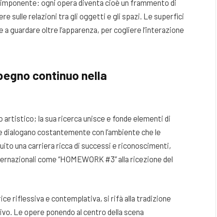
le è imponente: ogni opera diventa cioè un frammento di
ere sulle relazioni tra gli oggetti e gli spazi. Le superfici
e a guardare oltre l’apparenza, per cogliere l’interazione
mpegno continuo nella
o artistico; la sua ricerca unisce e fonde elementi di
che dialogano costantemente con l’ambiente che le
uito una carriera ricca di successi e riconoscimenti,
internazionali come “HOMEWORK #3” alla ricezione del
ice riflessiva e contemplativa, si rifà alla tradizione
tivo. Le opere ponendo al centro della scena