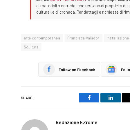
ai materiali a corredo, che restano di proprietà dei r
culturali e di cronaca. Per dettagli e richieste di r
arte contemporanea
Francisca Valador
installazione
Scultura
Follow on Facebook
Foll
SHARE.
Facebook
LinkedIn
Redazione EZrome