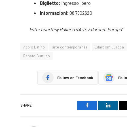
Biglietto:
Ingresso libero
Informazioni:
06 7802620
Foto: courtesy Galleria d’Arte Edarcom Europa’
Appio Latino
arte contemporanea
Edarcom Europa
Renato Guttuso
Follow on Facebook
Foll
SHARE.
Facebook
LinkedIn