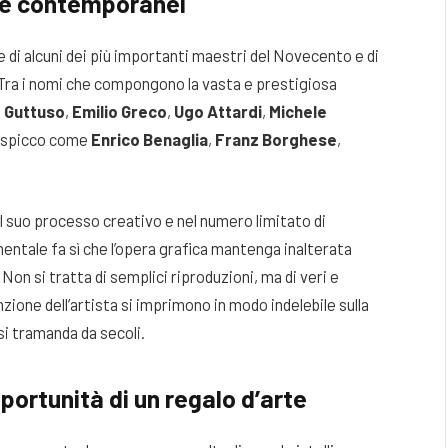
o e contemporanei
e di alcuni dei più importanti maestri del Novecento e di
 Tra i nomi che compongono la vasta e prestigiosa
 Guttuso
,
Emilio Greco
,
Ugo Attardi
,
Michele
di spicco come
Enrico Benaglia
,
Franz Borghese
,
nel suo processo creativo e nel numero limitato di
entale fa sì che l’opera grafica mantenga inalterata
e. Non si tratta di semplici riproduzioni, ma di veri e
ntenzione dell’artista si imprimono in modo indelebile sulla
i tramanda da secoli.
portunità di un regalo d’arte