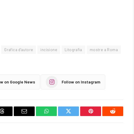
Grafica d'autore
incisione
Litografia
mostre a Roma
ow on Google News
Follow on Instagram
Threads
Email
WhatsApp
Twitter
Pinterest
Reddit