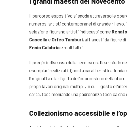
I grandi maestri del Novecent
Il percorso espositivo si snoda attraverso le oper
numerosi artisti contemporanei di grande rilievo.
selezione figurano artisti indiscussi come
Renato
Cascella
e
Orfeo Tamburi
, affiancati da figure 
Ennio Calabria
e molti altri.
Il pregio indiscusso della tecnica grafica risiede 
esemplari realizzati. Questa caratteristica fondam
l’originalità e la dignità dell’espressione dell’autor
propri lavori originali multipli, in cui il gesto e l’i
carta, testimoniando una padronanza tecnica che s
Collezionismo accessibile e l’op