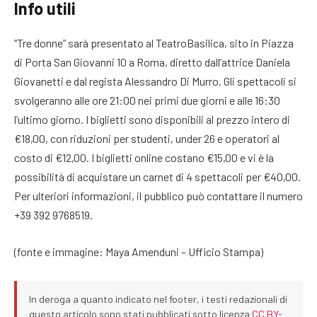
Info utili
“Tre donne” sarà presentato al TeatroBasilica, sito in Piazza
di Porta San Giovanni 10 a Roma, diretto dall’attrice Daniela
Giovanetti e dal regista Alessandro Di Murro. Gli spettacoli si
svolgeranno alle ore 21:00 nei primi due giorni e alle 16:30
l’ultimo giorno. I biglietti sono disponibili al prezzo intero di
€18,00, con riduzioni per studenti, under 26 e operatori al
costo di €12,00. I biglietti online costano €15,00 e vi è la
possibilità di acquistare un carnet di 4 spettacoli per €40,00.
Per ulteriori informazioni, il pubblico può contattare il numero
+39 392 9768519.
(fonte e immagine: Maya Amenduni – Ufficio Stampa)
In deroga a quanto indicato nel footer, i testi redazionali di
questo articolo sono stati pubblicati sotto licenza
CC BY-