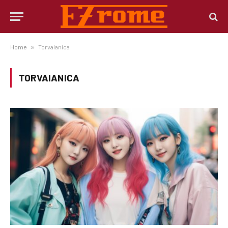
Home
»
Torvaianica
TORVAIANICA