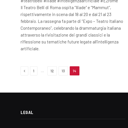
#teatrobelli #iliade #intelligenzaartificiale #EZrome
Il Teatro Belli di Roma ospita “Iliade” e “Mammut”,
rispettivamente in scena dal 18 al 20 e dal 21 al 23
febbraio. La rassegna fa parte di “Expo – Teatro Italiano
Contemporaneo”, celebrando la drammaturgia italiana
attraverso la rivisitazione dei grandi classici e la
riflessione su tematiche future legate all’intelligenza
artificiale.
Previous
…
1
12
13
14
LEGAL