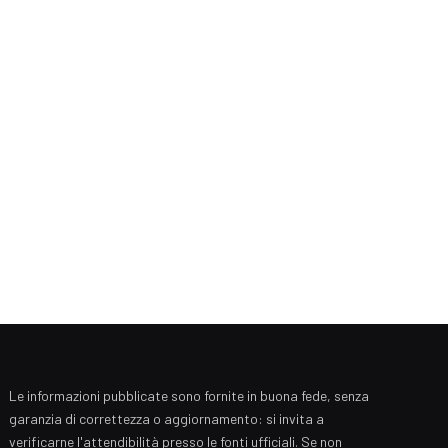
Le informazioni pubblicate sono fornite in buona fede, senza
garanzia di correttezza o aggiornamento: si invita a
verificarne l'attendibilità presso le fonti ufficiali. Se non