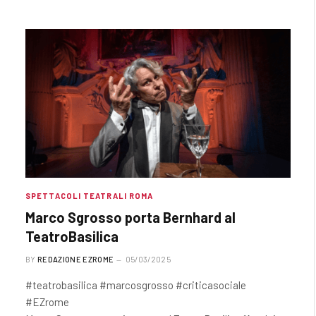
SPETTACOLI TEATRALI ROMA
Marco Sgrosso porta Bernhard al
TeatroBasilica
BY
REDAZIONE EZROME
05/03/2025
#teatrobasilica #marcosgrosso #criticasociale
#EZrome