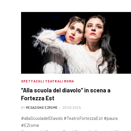
SPETTACOLI TEATRALI ROMA
“Alla scuola del diavolo” in scena a
Fortezza Est
BY
REDAZIONE EZROME
07/03/2025
#allaScuoladelDiavolo #TeatroFortezzaEst #paura
#EZrome