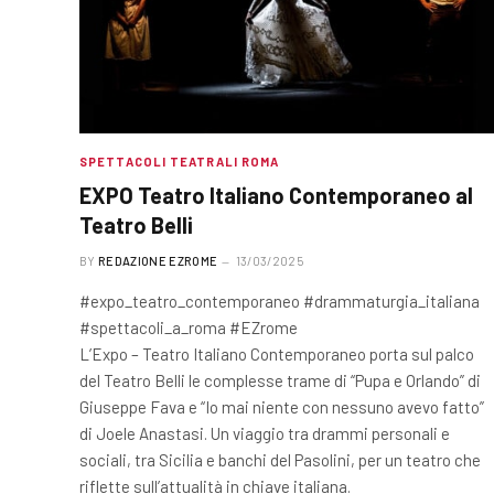
SPETTACOLI TEATRALI ROMA
EXPO Teatro Italiano Contemporaneo al
Teatro Belli
BY
REDAZIONE EZROME
13/03/2025
#expo_teatro_contemporaneo #drammaturgia_italiana
#spettacoli_a_roma #EZrome
L’Expo – Teatro Italiano Contemporaneo porta sul palco
del Teatro Belli le complesse trame di “Pupa e Orlando” di
Giuseppe Fava e “Io mai niente con nessuno avevo fatto”
di Joele Anastasi. Un viaggio tra drammi personali e
sociali, tra Sicilia e banchi del Pasolini, per un teatro che
riflette sull’attualità in chiave italiana.