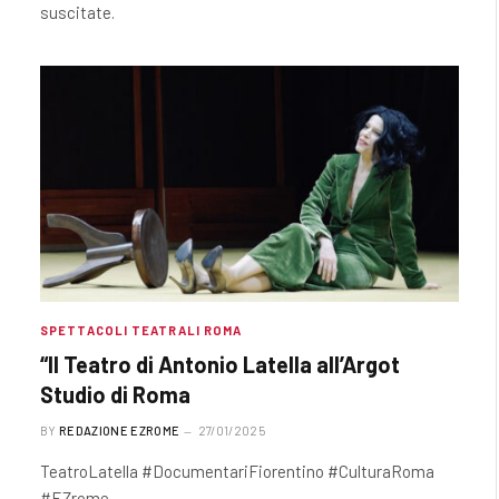
suscitate.
SPETTACOLI TEATRALI ROMA
“Il Teatro di Antonio Latella all’Argot
Studio di Roma
BY
REDAZIONE EZROME
27/01/2025
TeatroLatella #DocumentariFiorentino #CulturaRoma
#EZrome