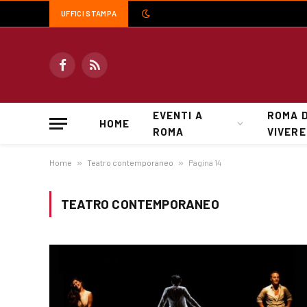
UFFICI STAMPA
Facebook
RSS
EVENTI A
ROMA 
HOME
ROMA
VIVERE
Home
»
Teatro contemporaneo
»
Pagina 14
TEATRO CONTEMPORANEO