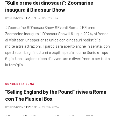
“Sulle orme dei dinosauri”: Zoomarine
inaugura il Dinosaur Dhow
BY
REDAZIONE EZROME
03/07/2024
#Zoomarine #DinosaurShow #EventiRoma #EZrome
Zoomarine inaugura il Dinosaur Show il 6 luglio 2024, offrendo
ai visitatori un’esperienza unica con dinosauri realistici e
molte altre attrazioni. Il parco sarà aperto anche in serata, con
spettacoli, bagni notturni e ospiti speciali come Sonic e Topo
Gigio. Una stagione ricca di avventure e divertimento per tutta
la famiglia.
CONCERTI A ROMA
“Selling England by the Pound” rivive a Roma
con The Musical Box
BY
REDAZIONE EZROME
29/04/2024