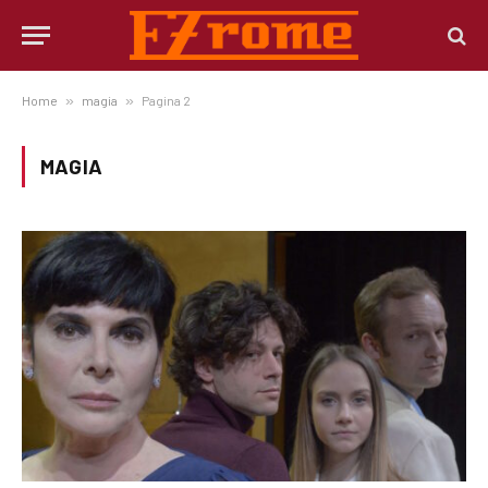
Home
»
magia
»
Pagina 2
MAGIA