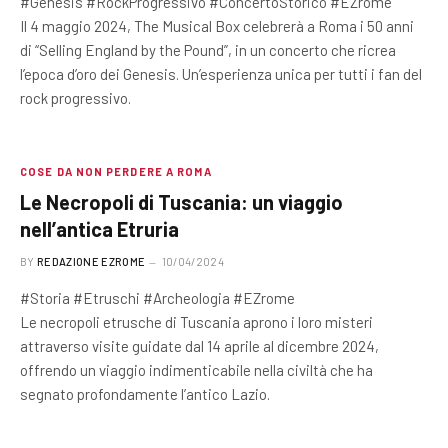
#Genesis #RockProgressivo #ConcertoStorico #EZrome
Il 4 maggio 2024, The Musical Box celebrerà a Roma i 50 anni
di “Selling England by the Pound”, in un concerto che ricrea
l’epoca d’oro dei Genesis. Un’esperienza unica per tutti i fan del
rock progressivo.
COSE DA NON PERDERE A ROMA
Le Necropoli di Tuscania: un viaggio
nell’antica Etruria
BY
REDAZIONE EZROME
10/04/2024
#Storia #Etruschi #Archeologia #EZrome
Le necropoli etrusche di Tuscania aprono i loro misteri
attraverso visite guidate dal 14 aprile al dicembre 2024,
offrendo un viaggio indimenticabile nella civiltà che ha
segnato profondamente l’antico Lazio.