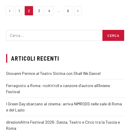
Previous
Next
…
1
2
3
4
6
ARTICOLI RECENTI
Giovanni Pernice al Teatro Sistina con Shall We Dance!
Ferragosto a Roma: rock’n’roll e canzone d’autore all’Aniene
Festival
I Green Day sbarcano al cinema: arriva NIMRODS nelle sale di Roma
e del Lazio
direzioniAltre Festival 2026: Danza, Teatro e Circo tra la Tuscia e
Roma