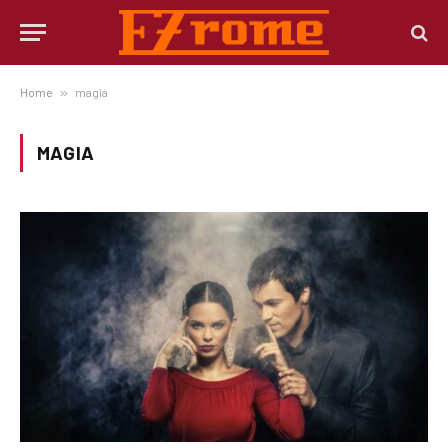
Home
»
magia
MAGIA