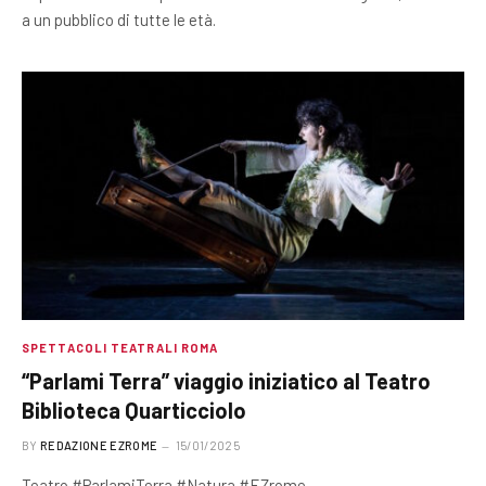
a un pubblico di tutte le età.
SPETTACOLI TEATRALI ROMA
“Parlami Terra” viaggio iniziatico al Teatro
Biblioteca Quarticciolo
BY
REDAZIONE EZROME
15/01/2025
Teatro #ParlamiTerra #Natura #EZrome