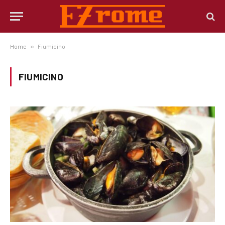
Home
»
Fiumicino
FIUMICINO