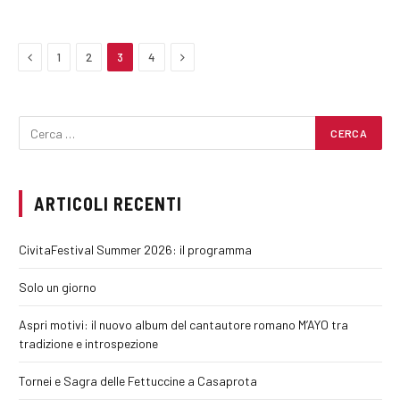
Previous
Next
1
2
3
4
ARTICOLI RECENTI
CivitaFestival Summer 2026: il programma
Solo un giorno
Aspri motivi: il nuovo album del cantautore romano M’AYO tra
tradizione e introspezione
Tornei e Sagra delle Fettuccine a Casaprota