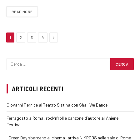
READ MORE
Next
1
2
3
4
ARTICOLI RECENTI
Giovanni Pernice al Teatro Sistina con Shall We Dance!
Ferragosto a Roma: rock’n’roll e canzone d’autore all’Aniene
Festival
I Green Day sbarcano al cinema: arriva NIMRODS nelle sale di Roma