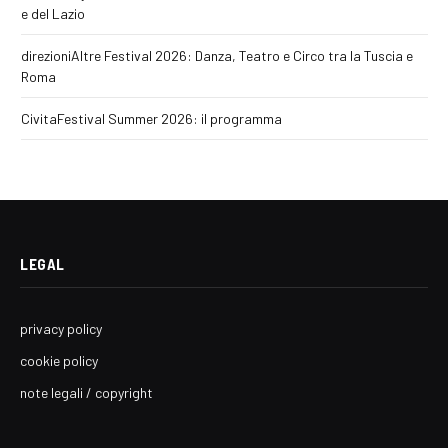
e del Lazio
direzioniAltre Festival 2026: Danza, Teatro e Circo tra la Tuscia e
Roma
CivitaFestival Summer 2026: il programma
LEGAL
privacy policy
cookie policy
note legali / copyright