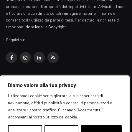
cronaca e restano di proprietà dei rispettivi titolari ARvis.it srl non
è titolare di alcun diritto su tali immagini e materiali : non ne è
consentito il riutilizzo da parte di terzi. Per dettagli e richieste di
rimozione:
Note legali e Copyright
.
Seguici su:
Facebook
Instagram
LinkedIn
RSS
Diamo valore alla tua privacy
© 2026 EZ Rome Designed by
ARvis.it
.
Utilizziamo i cookie per migliorare la tua esperienza di
Il portale EZ Rome e' una testata giornalistica di carattere generalista
navigazione, offrirti pubblicità o contenuti personalizzati e
registrata al tribunale di Roma - Numero 389/2008
analizzare il nostro traffico. Cliccando “Accetta tutti”,
Direttore responsabile: Raffaella Roani - ISSN: 2036-783X
Edito da ARvis.it srl - via Alessandria 88 - 00198 Roma CF/PI/R.I.
acconsenti al nostro utilizzo dei cookie.
09041871006