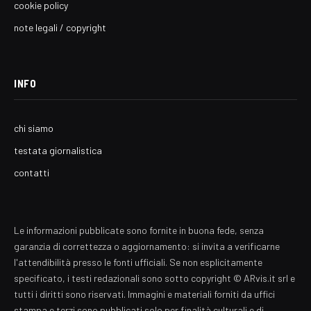
cookie policy
note legali / copyright
INFO
chi siamo
testata giornalistica
contatti
Le informazioni pubblicate sono fornite in buona fede, senza
garanzia di correttezza o aggiornamento: si invita a verificarne
l'attendibilità presso le fonti ufficiali. Se non esplicitamente
specificato, i testi redazionali sono sotto copyright © ARvis.it srl e
tutti i diritti sono riservati. Immagini e materiali forniti da uffici
stampa e terzi sono pubblicati solo per finalità culturali e di