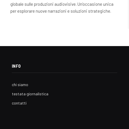
globale sulle produzioni audiovisive. Un’occasione unica
per esplorare nuove narrazioni e soluzioni strategiche.
INFO
chi siamo
testata giornalistica
contatti