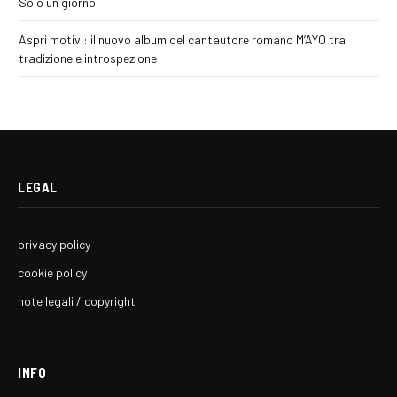
Solo un giorno
Aspri motivi: il nuovo album del cantautore romano M’AYO tra
tradizione e introspezione
LEGAL
privacy policy
cookie policy
note legali / copyright
INFO