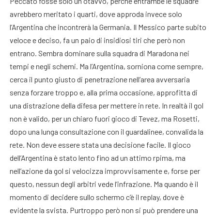
Peccato fosse solo un otavvo, perché entrambe le squadre
avrebbero meritato i quarti, dove approda invece solo
l’Argentina che incontrerà la Germania. Il Messico parte subito
veloce e deciso, fa un paio di insidiosi tiri che però non
entrano. Sembra dominare sulla squadra di Maradona nei
tempi e negli schemi. Ma l’Argentina, sorniona come sempre,
cerca il punto giusto di penetrazione nell’area avversaria
senza forzare troppo e, alla prima occasione, approfitta di
una distrazione della difesa per mettere in rete. In realtà il gol
non è valido, per un chiaro fuori gioco di Tevez, ma Rosetti,
dopo una lunga consultazione con il guardalinee, convalida la
rete. Non deve essere stata una decisione facile. Il gioco
dell’Argentina è stato lento fino ad un attimo rpima, ma
nell’azione da gol si velocizza improvvisamente e, forse per
questo, nessun degli arbitri vede l’infrazione. Ma quando è il
momento di decidere sullo schermo c’è il replay, dove è
evidente la svista. Purtroppo però non si può prendere una