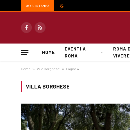
UFFICI STAMPA
Facebook
RSS
EVENTI A
ROMA 
HOME
ROMA
VIVERE
Home
»
Villa Borghese
»
Pagina 4
VILLA BORGHESE