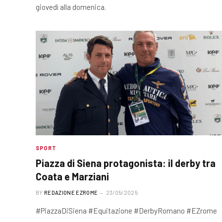
giovedì alla domenica.
SPORT
Piazza di Siena protagonista: il derby tra
Coata e Marziani
BY
REDAZIONE EZROME
23/05/2025
#PiazzaDiSiena #Equitazione #DerbyRomano #EZrome