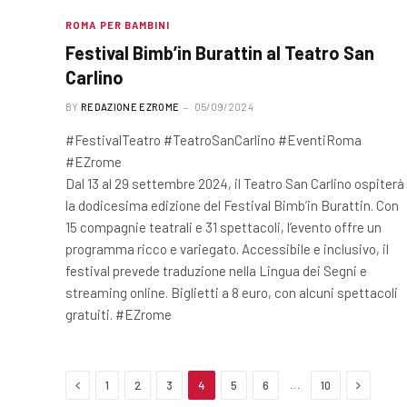
ROMA PER BAMBINI
Festival Bimb’in Burattin al Teatro San
Carlino
BY
REDAZIONE EZROME
05/09/2024
#FestivalTeatro #TeatroSanCarlino #EventiRoma
#EZrome
Dal 13 al 29 settembre 2024, il Teatro San Carlino ospiterà
la dodicesima edizione del Festival Bimb’in Burattin. Con
15 compagnie teatrali e 31 spettacoli, l’evento offre un
programma ricco e variegato. Accessibile e inclusivo, il
festival prevede traduzione nella Lingua dei Segni e
streaming online. Biglietti a 8 euro, con alcuni spettacoli
gratuiti. #EZrome
Previous
Next
…
1
2
3
4
5
6
10