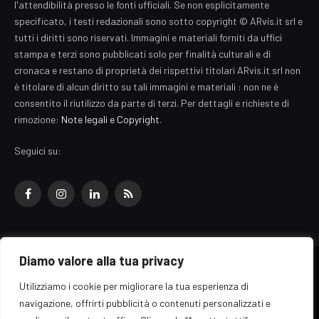
l'attendibilità presso le fonti ufficiali. Se non esplicitamente
specificato, i testi redazionali sono sotto copyright © ARvis.it srl e
tutti i diritti sono riservati. Immagini e materiali forniti da uffici
stampa e terzi sono pubblicati solo per finalità culturali e di
cronaca e restano di proprietà dei rispettivi titolari ARvis.it srl non
è titolare di alcun diritto su tali immagini e materiali : non ne è
consentito il riutilizzo da parte di terzi. Per dettagli e richieste di
rimozione:
Note legali e Copyright
.
Seguici su:
Facebook
Instagram
LinkedIn
RSS
Diamo valore alla tua privacy
© 2026 EZ Rome Designed by
ARvis.it
.
Utilizziamo i cookie per migliorare la tua esperienza di
Il portale EZ Rome e' una testata giornalistica di carattere generalista
navigazione, offrirti pubblicità o contenuti personalizzati e
registrata al tribunale di Roma - Numero 389/2008