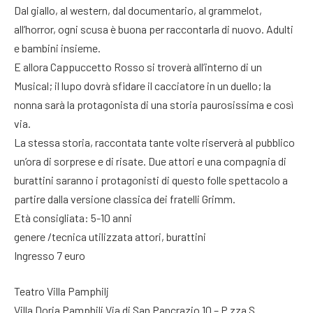
Dal giallo, al western, dal documentario, al grammelot,
all’horror, ogni scusa è buona per raccontarla di nuovo. Adulti
e bambini insieme.
E allora Cappuccetto Rosso si troverà all’interno di un
Musical; il lupo dovrà sfidare il cacciatore in un duello; la
nonna sarà la protagonista di una storia paurosissima e così
via.
La stessa storia, raccontata tante volte riserverà al pubblico
un’ora di sorprese e di risate. Due attori e una compagnia di
burattini saranno i protagonisti di questo folle spettacolo a
partire dalla versione classica dei fratelli Grimm.
Età consigliata: 5-10 anni
genere /tecnica utilizzata attori, burattini
Ingresso 7 euro
Teatro Villa Pamphilj
Villa Doria Pamphilj Via di San Pancrazio 10 – P.zza S.