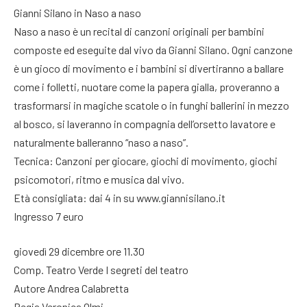
Gianni Silano in Naso a naso
Naso a naso è un recital di canzoni originali per bambini
composte ed eseguite dal vivo da Gianni Silano. Ogni canzone
è un gioco di movimento e i bambini si divertiranno a ballare
come i folletti, nuotare come la papera gialla, proveranno a
trasformarsi in magiche scatole o in funghi ballerini in mezzo
al bosco, si laveranno in compagnia dell’orsetto lavatore e
naturalmente balleranno “naso a naso”.
Tecnica: Canzoni per giocare, giochi di movimento, giochi
psicomotori, ritmo e musica dal vivo.
Età consigliata: dai 4 in su www.giannisilano.it
Ingresso 7 euro
giovedì 29 dicembre ore 11.30
Comp. Teatro Verde I segreti del teatro
Autore Andrea Calabretta
Regia Veronica Olmi