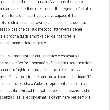
 concentra sulla massima valorizzazione della parola e
olarizzazione fine a se stessa. Il disegno luci è stato
tmosferico, una partitura visiva capace di far
tti e chiaroscuri caravalleschi. La colonna sonora,
nell’applicazione del suo metodo, attraversa generi
 e propria guida emotiva per gli interpreti e
sione drammatica del testo.
ante. Nel momento in cui il pubblico è chiamato a
e e protettivo indispensabile affinché la trasformazione
isamente inghiottita da un buio totale e improvviso. La
ntro l’universo pirandelliano, dove i confini tra identità
. La sentenza che chiude la rappresentazione arriva
ominata dalla virtualità e dalla depersonalizzazione che,
oscenza di sé, si è condannati a camminare per sempre