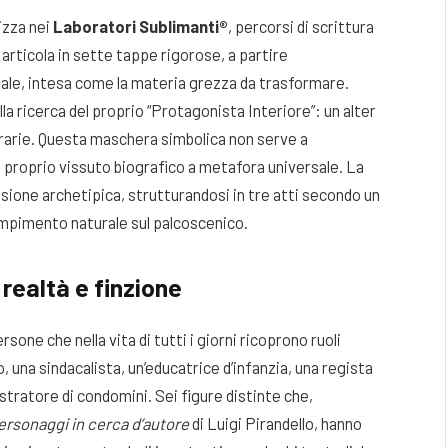
izza nei
Laboratori Sublimanti®
, percorsi di scrittura
si articola in sette tappe rigorose, a partire
nale, intesa come la materia grezza da trasformare.
 ricerca del proprio “Protagonista Interiore”: un alter
erarie. Questa maschera simbolica non serve a
l proprio vissuto biografico a metafora universale. La
sione archetipica, strutturandosi in tre atti secondo un
ompimento naturale sul palcoscenico.
 realtà e finzione
sone che nella vita di tutti i giorni ricoprono ruoli
to, una sindacalista, un’educatrice d’infanzia, una regista
stratore di condomini. Sei figure distinte che,
ersonaggi in cerca d’autore
di Luigi Pirandello, hanno