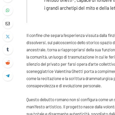
i grandi archetipi del mito e della l
Il confine che separa l’esperienza vissuta dalla finz
dissolversi, sul palcoscenico dello storico spazio d
ancestrale, torna a riappropriarsi della sua funzio
la comunità, un luogo di trasmutazione in cui le fer
silenzio del privato per farsi opera d’arte collettiv
sceneggiatrice Valentina Ghetti porta a compimen
come la recitazione e la scrittura drammaturgica 
consapevolezza e di evoluzione personale.
Questo debutto romano non si configura come un s
manifesto artistico. Il progetto nasce dalla volont
sua totale e disarmante autenticità, spogliato dalle