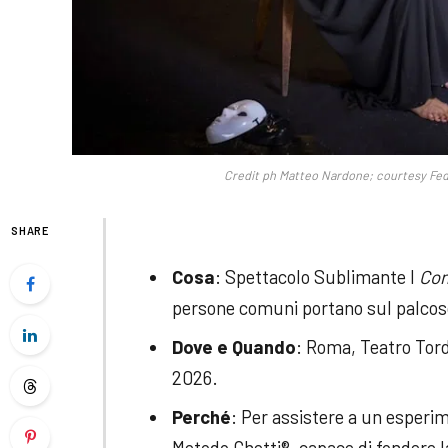
Credit ph Matteo Nardone; courtesy Fed
SHARE
Cosa
: Spettacolo Sublimante I
Con
persone comuni portano sul palcosce
Dove e Quando
: Roma, Teatro Tord
2026.
Perché
: Per assistere a un esperi
Metodo Ghetti®, capace di fondere l