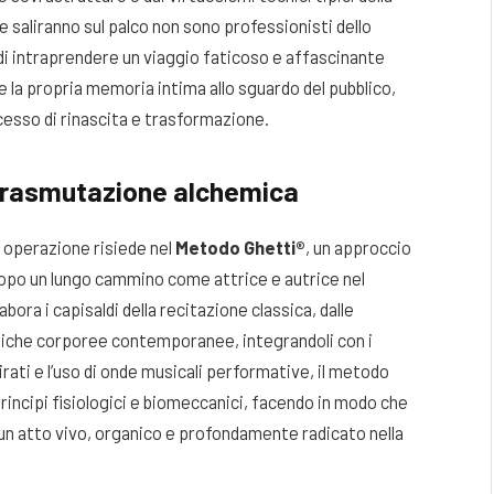
 saliranno sul palco non sono professionisti dello
di intraprendere un viaggio faticoso e affascinante
e la propria memoria intima allo sguardo del pubblico,
cesso di rinascita e trasformazione.
a trasmutazione alchemica
a operazione risiede nel
Metodo Ghetti®
, un approccio
dopo un lungo cammino come attrice e autrice nel
ora i capisaldi della recitazione classica, dalle
ecniche corporee contemporanee, integrandoli con i
rati e l’uso di onde musicali performative, il metodo
rincipi fisiologici e biomeccanici, facendo in modo che
a un atto vivo, organico e profondamente radicato nella