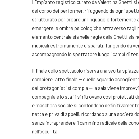
L’impianto registico curato da Valentina Ghetti si
del corpo dei performer, rifuggendo da ogni spettac
strutturato per creare un linguaggio fortemente a
emergere le ombre psicologiche attraverso tagli ne
elemento centrale sia nelle regie della Ghetti sia 
musicali estremamente disparati, fungendo da vera
accompagnando lo spettatore lungo i cambi di ten
Il finale dello spettacolo riserva una svolta spiazz
compiere l’atto finale — quello sguardo accoglient
dei protagonisti si compia — la sala viene improvv
compagnia e lo staff si ritrovano così proiettati de
e maschera sociale si confondono definitivamente
netta e priva di appelli, ricordando a una società d
senza intraprendere il cammino radicale della con
nell’oscurità.