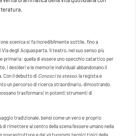
etteratura.
ione scenica si fa incredibilmente sottile, fino a
i Via degli Acquasparta. Il teatro, nel suo senso più
ne primaria: quella di essere uno specchio catartico per
ite, i desideri e le memorie individuali abbandonano il
a. Con il debutto di
Conosci te stesso
, la regista e
to un percorso di ricerca straordinario, dimostrando
possano trasformarsi in potenti strumenti di
aggio tradizionale, bensì come un vero e proprio
à di rimettere al centro della scena l’essere umano nella
 sovrastrutture e dai virtuosismi tecnici tipici della