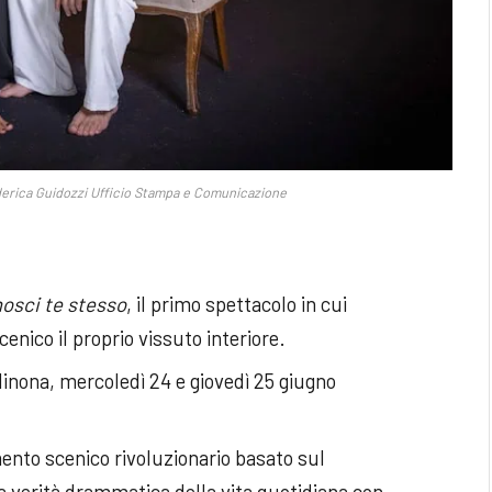
erica Guidozzi Ufficio Stampa e Comunicazione
osci te stesso
, il primo spettacolo in cui
nico il proprio vissuto interiore.
inona, mercoledì 24 e giovedì 25 giugno
mento scenico rivoluzionario basato sul
a verità drammatica della vita quotidiana con