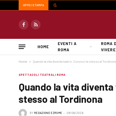
UFFICI STAMPA
Facebook
RSS
EVENTI A
ROMA 
HOME
ROMA
VIVERE
Home
»
Quando la vita diventa teatro: Conosci te stesso al Tordinon
SPETTACOLI TEATRALI ROMA
Quando la vita diventa
stesso al Tordinona
BY
REDAZIONE EZROME
09/06/2026