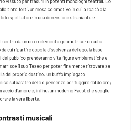
io vissuto per tradurli in potenti monologhi teatrali. Lo
e tinte forti, un mosaico emotivo in cui la realtà e la
do lo spettatore in una dimensione straniante e
 al centro da un unico elemento geometrico: un cubo.
a cui ripartire dopo la dissolvenza dell’ego, la base
cchi del pubblico prenderanno vita figure emblematiche e
marrisce il suo Teseo per poter finalmente ritrovare se
lla del proprio destino; un buffo impiegato
ilico sul baratro delle dipendenze per fuggire dal dolore;
bbraccio d’amore e, infine, un moderno Faust che sceglie
orare la vera libertà.
ontrasti musicali