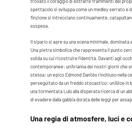
trovato il coraggio di estrarre frammenti del propr
spettacolo si sviluppa come un medley serrato e dall
finzione si intrecciano continuamente, catapultan
sospesa.
Il sipario si apre su una scena minimale, dominata
Una pietra simbolica che rappresenta il punto zero d
solida su cui ricostruire l’identità. Davanti agli o
contemporanee: un’Arianna dei nostri giorni che s
stessa; un epico Edmond Dantès rinchiuso nella ce
perseguitato da un freddo stocastico; un’Alice in b
una tormentata Lulù alla disperata ricerca di un a
di evadere dalla gabbia dorata delle leggi per assap
Una regia di atmosfere, luci e c