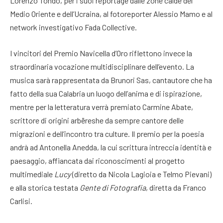
Lorenzo Tondo, per i suoi reportage dalle zone calde del
Medio Oriente e dell’Ucraina, al fotoreporter Alessio Mamo e al
network investigativo Fada Collective
.
I vincitori del Premio Navicella d’Oro riflettono invece la
straordinaria vocazione multidisciplinare dell’evento. La
musica sarà rappresentata da Brunori Sas, cantautore che ha
fatto della sua Calabria un luogo dell’anima e di ispirazione,
mentre per la letteratura verrà premiato Carmine Abate,
scrittore di origini arbëreshe da sempre cantore delle
migrazioni e dell’incontro tra culture
. Il premio per la poesia
andrà ad Antonella Anedda, la cui scrittura intreccia identità e
paesaggio, affiancata dai riconoscimenti al progetto
multimediale
Lucy
(diretto da Nicola Lagioia e Telmo Pievani)
e alla storica testata
Gente di Fotografia
, diretta da Franco
Carlisi
.