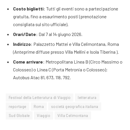
Costo biglietti
: Tutti gli eventi sono a partecipazione
gratuita, fino a esaurimento posti (prenotazione
consigliata sul sito ufficiale).
Orari/Date
: Dal 7 al 14 giugno 2026.
Indirizzo
: Palazzetto Mattei e Villa Celimontana, Roma
(Anteprime diffuse presso Villa Mellini e Isola Tiberina ).
Come arrivare
: Metropolitana Linea B (Circo Massimo o
Colosseo) o Linea C (Porta Metronia o Colosseo);
Autobus Atac 81, 673, 118, 792.
Festival della Letteratura di Viaggio
letteratura
reportage
Roma
società geografica italiana
Sud Globale
Viaggio
Villa Celimontana