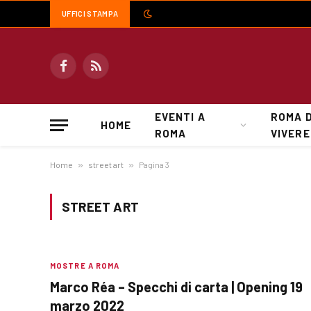
UFFICI STAMPA
Facebook
RSS
EVENTI A
ROMA 
HOME
ROMA
VIVERE
Home
»
street art
»
Pagina 3
STREET ART
MOSTRE A ROMA
Marco Réa – Specchi di carta | Opening 19
marzo 2022