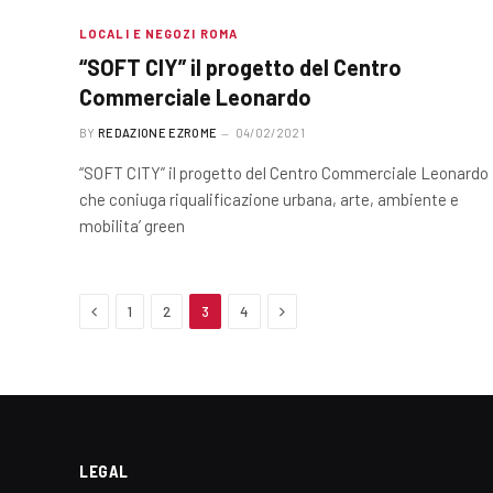
LOCALI E NEGOZI ROMA
“SOFT CIY” il progetto del Centro
Commerciale Leonardo
BY
REDAZIONE EZROME
04/02/2021
“SOFT CITY” il progetto del Centro Commerciale Leonardo
che coniuga riqualificazione urbana, arte, ambiente e
mobilita’ green
Previous
Next
1
2
3
4
LEGAL