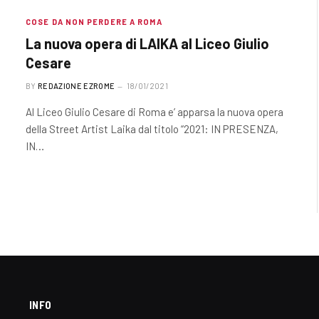
COSE DA NON PERDERE A ROMA
La nuova opera di LAIKA al Liceo Giulio
Cesare
BY
REDAZIONE EZROME
18/01/2021
Al Liceo Giulio Cesare di Roma e’ apparsa la nuova opera
della Street Artist Laika dal titolo “2021: IN PRESENZA,
IN…
INFO