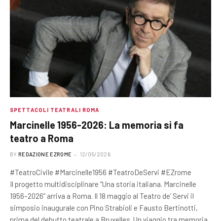
SPETTACOLI TEATRALI ROMA
Marcinelle 1956-2026: La memoria si fa
teatro a Roma
BY
REDAZIONE EZROME
12/05/2026
#TeatroCivile #Marcinelle1956 #TeatroDeServi #EZrome
Il progetto multidisciplinare “Una storia italiana. Marcinelle
1956–2026” arriva a Roma. Il 18 maggio al Teatro de’ Servi il
simposio inaugurale con Pino Strabioli e Fausto Bertinotti,
prima del debutto teatrale a Bruxelles. Un viaggio tra memoria,