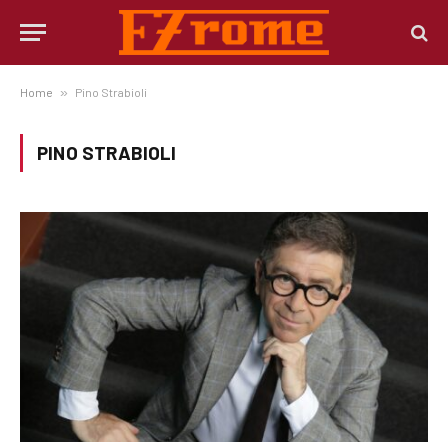
Home
»
Pino Strabioli
PINO STRABIOLI