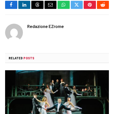
Facebook
LinkedIn
Threads
Email
WhatsApp
Twitter
Pinterest
Reddi
Redazione EZrome
RELATED
POSTS