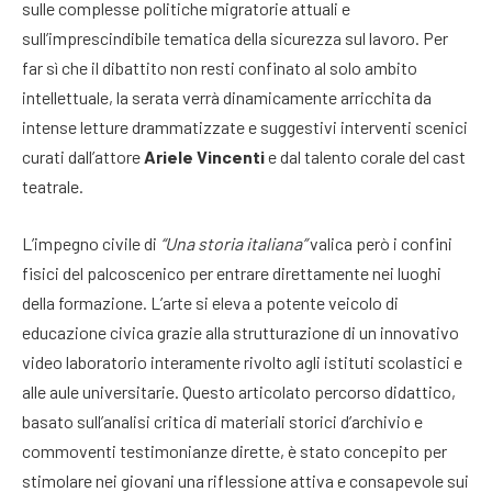
sulle complesse politiche migratorie attuali e
sull’imprescindibile tematica della sicurezza sul lavoro
. Per
far sì che il dibattito non resti confinato al solo ambito
intellettuale, la serata verrà dinamicamente arricchita da
intense letture drammatizzate e suggestivi interventi scenici
curati dall’attore
Ariele Vincenti
e dal talento corale del cast
teatrale
.
L’impegno civile di
“Una storia italiana”
valica però i confini
fisici del palcoscenico per entrare direttamente nei luoghi
della formazione. L’arte si eleva a potente veicolo di
educazione civica grazie alla strutturazione di un innovativo
video laboratorio interamente rivolto agli istituti scolastici e
alle aule universitarie
. Questo articolato percorso didattico,
basato sull’analisi critica di materiali storici d’archivio e
commoventi testimonianze dirette, è stato concepito per
stimolare nei giovani una riflessione attiva e consapevole sui