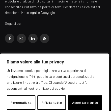
è titolare di alcun diritto su tali immagini e materiali : non ne è
consentito il riutilizzo da parte di terzi. Per dettagli e richieste di
rimozione:
Note legali e Copyright
.
Seguici su:
Facebook
Instagram
LinkedIn
RSS
Diamo valore alla tua privacy
© 2026 EZ Rome Designed by
ARvis.it
.
Utilizziamo i cookie per migliorare la tua esperienza di
Il portale EZ Rome e' una testata giornalistica di carattere generalista
navigazione, offrirti pubblicità o contenuti personalizzati e
registrata al tribunale di Roma - Numero 389/2008
analizzare il nostro traffico. Cliccando “Accetta tutti”,
Direttore responsabile: Raffaella Roani - ISSN: 2036-783X
Edito da ARvis.it srl - via Alessandria 88 - 00198 Roma CF/PI/R.I.
acconsenti al nostro utilizzo dei cookie.
09041871006
Personalizza
Rifiuta tutto
Accettare tutto
Home
Informazioni