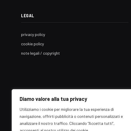
LEGAL
privacy policy
cookie policy
note legali / copyright
Diamo valore alla tua privacy
Utilizziamo i cookie per migliorare la tua esperienza di
navigazione, offrirti pubblicità o contenuti personalizzati e
analizzare il nostro traffico. Cliccando “Accetta tutti”,
acconsenti al nostro utilizzo dei cookie.