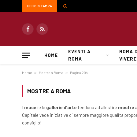
UFFICI STAMPA
Facebook
RSS
EVENTI A
ROMA 
HOME
ROMA
VIVERE
Home
»
Mostre a Roma
»
Pagina 204
MOSTRE A ROMA
I
musei
e le
gallerie d’arte
tendono ad allestire
mostre 
Capitale vede iniziative di sempre maggiore qualità propos
consiglio!