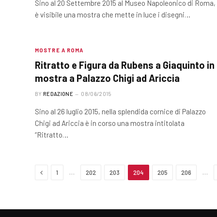
Sino al 20 Settembre 2015 al Museo Napoleonico di Roma,
è visibile una mostra che mette in luce i disegni…
MOSTRE A ROMA
Ritratto e Figura da Rubens a Giaquinto in
mostra a Palazzo Chigi ad Ariccia
BY
REDAZIONE
08/06/2015
Sino al 26 luglio 2015, nella splendida cornice di Palazzo
Chigi ad Ariccia è in corso una mostra intitolata
“Ritratto…
Previous
…
…
1
202
203
204
205
206